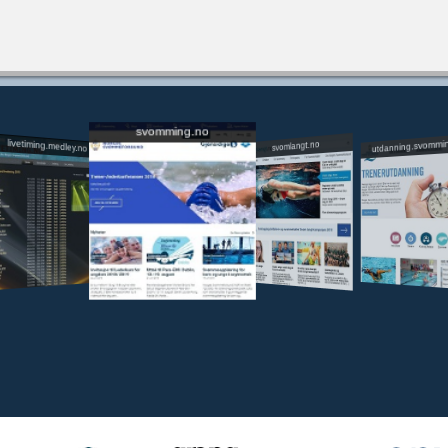
svomming.no
utdanning.svommi
livetiming.medley.no
svomlangt.no