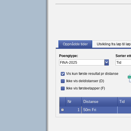
Oppnådde tider
Utvikling fra løp til løp
Poengtype:
Sorter et
Vis kun første resultat pr distanse
Ikke vis deldistanser (D)
Ikke vis førsteetapper (F)
Nr
Distanse
Tid
1
50m Fri