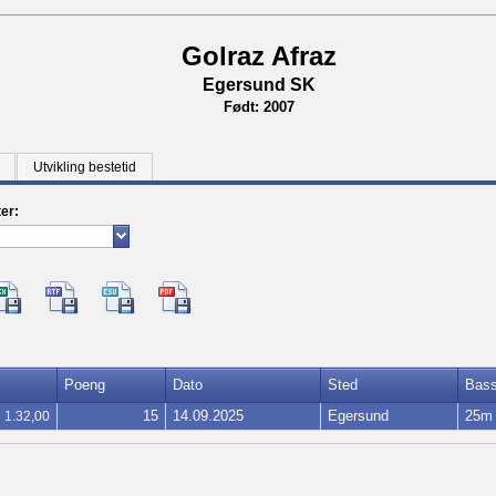
Golraz Afraz
Egersund SK
Født: 2007
Utvikling bestetid
ter:
Poeng
Dato
Sted
Bas
15
14.09.2025
Egersund
25m
1.32,00