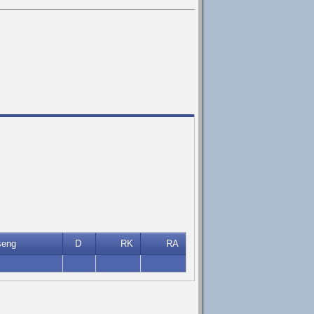
seng
D
RK
RA