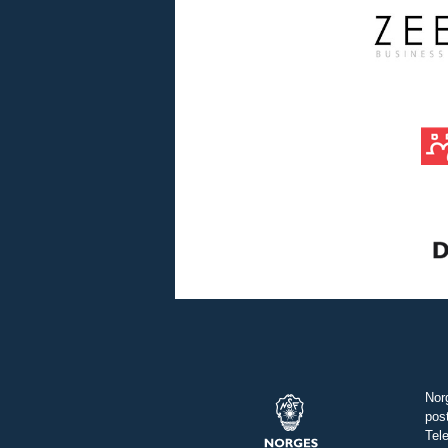
Nor
pos
Tel