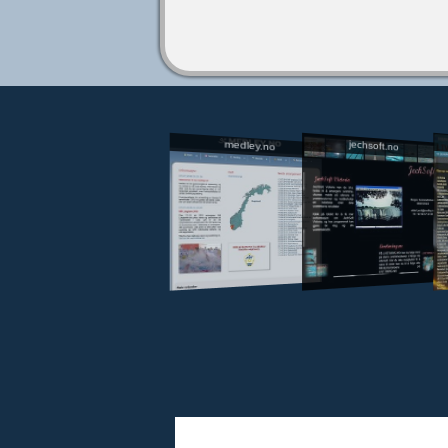
jechsoft.no
medley.no