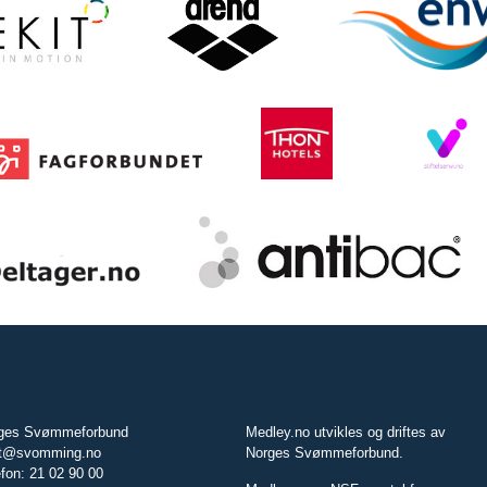
ges Svømmeforbund
Medley.no utvikles og driftes av
t@svomming.no
Norges Svømmeforbund.
efon: 21 02 90 00