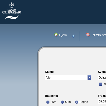
Hjem
Terminlist
Klubb:
Svøm
K
Basseng:
Fra da
25m
50m
Begge