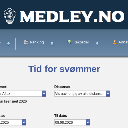
e
Ranking
Rekorder
Anne
Tid for svømmer
mer:
Distanse:
un lisensiert 2026
to:
Til dato: