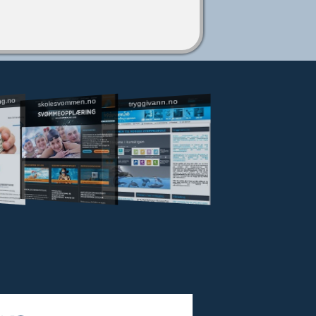
ng.no
skolesvommen.no
tryggivann.no