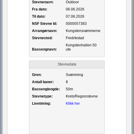
Stevnenavn:
Outdoor
Fra dato:
06.06.2026
Til dato:
07.06.2026
NSF Stevne Id:
0000057383
Arrangørnavn:
Kongstensvømmerne
Stevnested:
Fredrikstad
Kongstenhallen 50
Bassengnavn:
ute
Stevnedata
Gren:
Svømming
Antall baner:
8
Bassenglengde:
50m
Stevnetype:
Krets/Regionstevne
Livetiming:
Klikk her