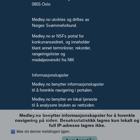
0855 Oslo
Medley.no utvikles og driftes av
Norges Svømmeforbund.
Medley.no er NSFs portal for
konkurranseidrett, og inneholder
blant annet terminlister, rekorder,
rangeringslister og
medaljeoversikt fra NM.
Informasjonskapsler
Medley.no benytter informasjonskapsler
til å forenkle navigering i portalen.
Medley.no benytter en lokal tjeneste
til å analysere bruken av nettsiden.
Anonymisert besøksinformasjon lagres
Medley.no benytter informasjonskapsler for å forenkle
kun lokalt.
navigering på siden. Besøksstatistikk lagres kun lokalt og
Full IP-adresse blir ikke lagret.
full IP-adresse lagres ikke.
Ikke vis denne meldingen igjen.