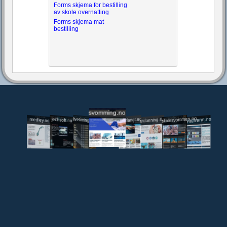
Forms skjema for bestilling
av skole overnatting
Forms skjema mat
bestilling
svomming.no
utdanning.svomming.no
skolesvommen.no
tryggivann.no
livetiming.medley.no
svomlangt.no
jechsoft.no
medley.no