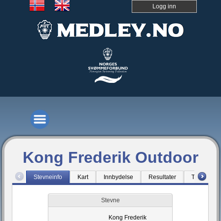
Logg inn
Kong Frederik Outdoor
Stevneinfo
Kart
Innbydelse
Resultater
Tidsskjem
Stevne
Kong Frederik