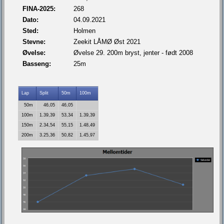
FINA-2025:
268
Dato:
04.09.2021
Sted:
Holmen
Stevne:
Zeekit LÅMØ Øst 2021
Øvelse:
Øvelse 29. 200m bryst, jenter - født 2008
Basseng:
25m
Lap
Split
50m
100m
50m
46,05
46,05
100m
1.39,39
53,34
1.39,39
150m
2.34,54
55,15
1.48,49
200m
3.25,36
50,82
1.45,97