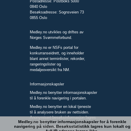
Postadresse: Postboks 5000
0840 Oslo
Besøksadresse: Sognsveien 73
0855 Oslo
Medley.no utvikles og driftes av
Norges Svømmeforbund.
Medley.no er NSFs portal for
konkurranseidrett, og inneholder
blant annet terminlister, rekorder,
rangeringslister og
medaljeoversikt fra NM.
Informasjonskapsler
Medley.no benytter informasjonskapsler
til å forenkle navigering i portalen.
Medley.no benytter en lokal tjeneste
til å analysere bruken av nettsiden.
Anonymisert besøksinformasjon lagres
Medley.no benytter informasjonskapsler for å forenkle
kun lokalt.
navigering på siden. Besøksstatistikk lagres kun lokalt og
Full IP-adresse blir ikke lagret.