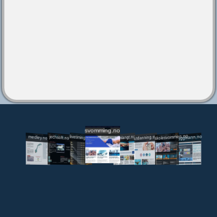
svomming.no
utdanning.svomming.no
skolesvommen.no
tryggivann.no
livetiming.medley.no
svomlangt.no
jechsoft.no
medley.no