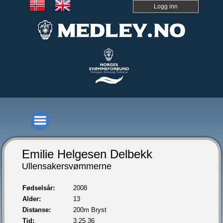
Logg inn
Emilie Helgesen Delbekk
Ullensakersvømmerne
Fødselsår:
2008
Alder:
13
Distanse:
200m Bryst
Tid:
3.25,36