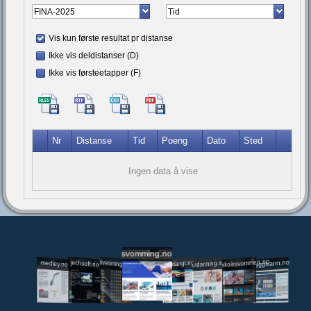
Vis kun første resultat pr distanse
Ikke vis deldistanser (D)
Ikke vis førsteetapper (F)
Nr
Distanse
Tid
Poeng
Dato
Sted
Ingen data å vise
svomming.no
utdanning.svomming.no
skolesvommen.no
tryggivann.no
livetiming.medley.no
svomlangt.no
jechsoft.no
medley.no