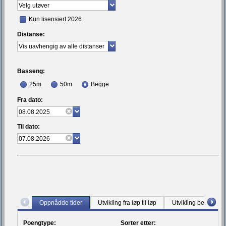
Kun lisensiert 2026
Distanse:
Basseng:
25m
50m
Begge
Fra dato:
Til dato:
Oppnådde tider
Utvikling fra løp til løp
Utvikling bestetid
Poengtype:
Sorter etter: