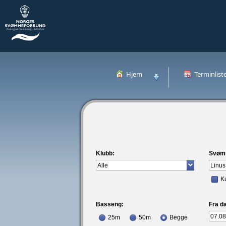
Hjem
Terminlist
Klubb:
Svøm
K
Basseng:
Fra da
25m
50m
Begge