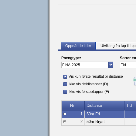
Oppnådde tider
Utvikling fra løp til løp
Poengtype:
Sorter et
Vis kun første resultat pr distanse
Ikke vis deldistanser (D)
Ikke vis førsteetapper (F)
Nr
Distanse
Tid
1
50m Fri
2
50m Bryst