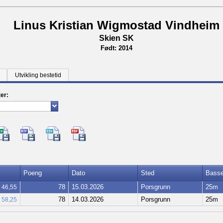
Linus Kristian Wigmostad Vindheim
Skien SK
Født: 2014
Utvikling bestetid
ter:
Poeng
Dato
Sted
Bass
78
15.03.2026
Porsgrunn
25m
46,55
78
14.03.2026
Porsgrunn
25m
58,25