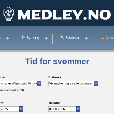
e
Ranking
Rekorder
Anne
Tid for svømmer
mer:
Distanse:
un lisensiert 2026
to:
Til dato: