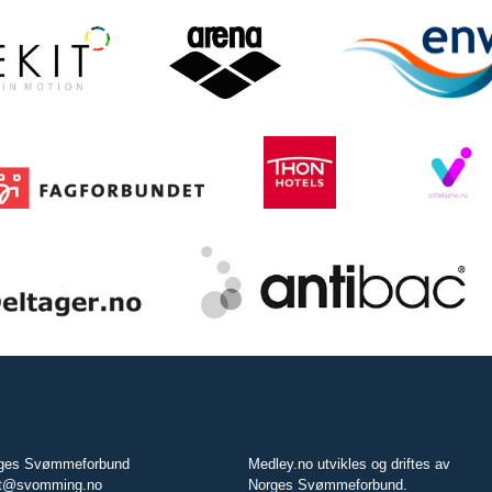
ges Svømmeforbund
Medley.no utvikles og driftes av
t@svomming.no
Norges Svømmeforbund.