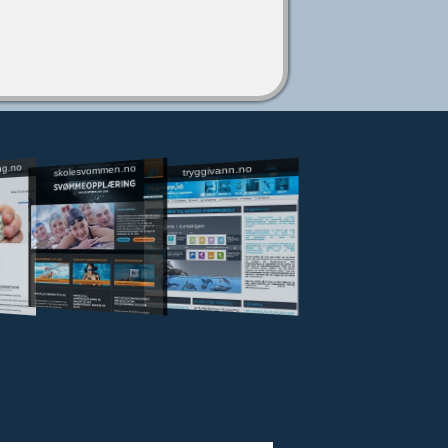
ng.no
skolesvommen.no
tryggivann.no