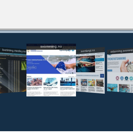
svomming.no
utdanning.svommi
livetiming.medley.no
svomlangt.no