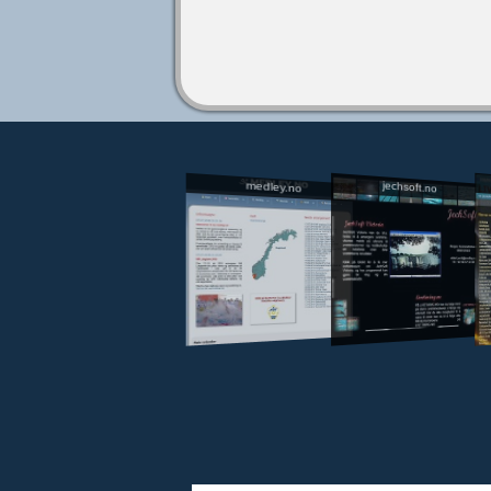
jechsoft.no
medley.no