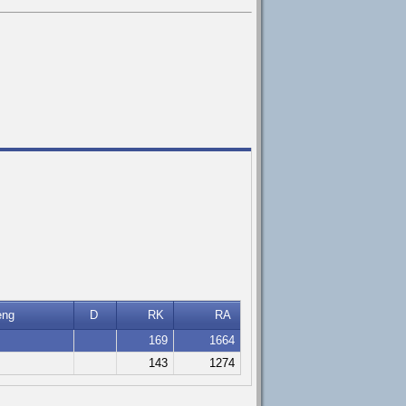
eng
D
RK
RA
169
1664
143
1274