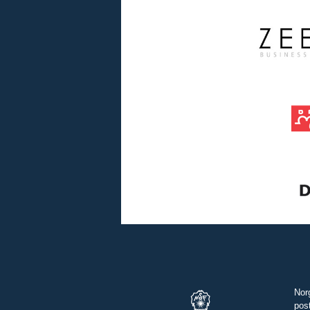
Nor
pos