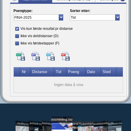
Poengtype:
Sorter etter:
Vis kun første resultat pr distanse
Ikke vis deldistanser (D)
Ikke vis førsteetapper (F)
Nr
Distanse
Tid
Poeng
Dato
Sted
Ingen data å vise
svomming.no
utdanning.svomming.no
skolesvommen.no
tryggivann.no
livetiming.medley.no
svomlangt.no
jechsoft.no
medley.no