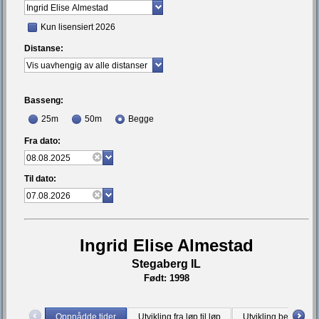
Kun lisensiert 2026
Distanse:
Basseng:
25m
50m
Begge
Fra dato:
Til dato:
Ingrid Elise Almestad
Stegaberg IL
Født: 1998
Oppnådde tider
Utvikling fra løp til løp
Utvikling bestetid