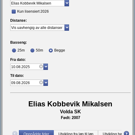
Kun lisensiert 2026
Distanse:
Basseng:
25m
50m
Begge
Fra dato:
Til dato:
Elias Kobbevik Mikalsen
Volda SK
Født: 2007
Oppnådde tider
Utvikling fra løp til løp
Utvikling bestetid