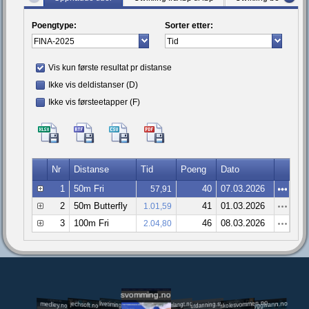
Poengtype:
Sorter etter:
Vis kun første resultat pr distanse
Ikke vis deldistanser (D)
Ikke vis førsteetapper (F)
Nr
Distanse
Tid
Poeng
Dato
1
50m Fri
40
07.03.2026
57,91
2
50m Butterfly
41
01.03.2026
1.01,59
3
100m Fri
46
08.03.2026
2.04,80
svomming.no
utdanning.svomming.no
skolesvommen.no
tryggivann.no
livetiming.medley.no
svomlangt.no
jechsoft.no
medley.no