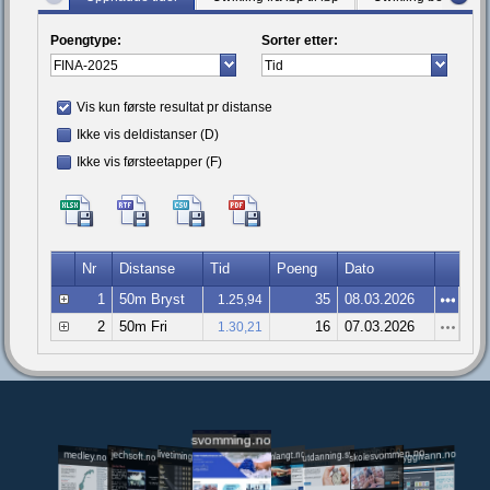
Poengtype:
Sorter etter:
Vis kun første resultat pr distanse
Ikke vis deldistanser (D)
Ikke vis førsteetapper (F)
Nr
Distanse
Tid
Poeng
Dato
1
50m Bryst
35
08.03.2026
1.25,94
2
50m Fri
16
07.03.2026
1.30,21
svomming.no
utdanning.svomming.no
skolesvommen.no
tryggivann.no
livetiming.medley.no
svomlangt.no
jechsoft.no
medley.no