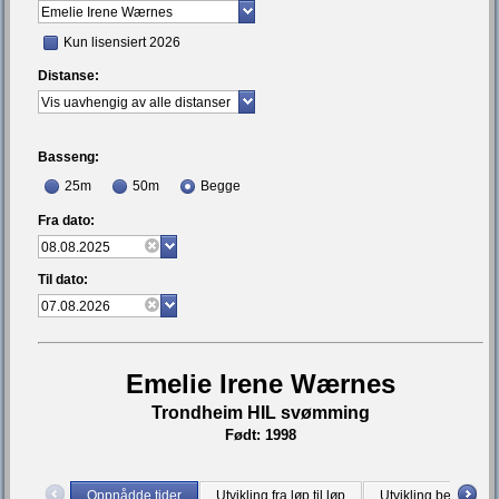
Kun lisensiert 2026
Distanse:
Basseng:
25m
50m
Begge
Fra dato:
Til dato:
Emelie Irene Wærnes
Trondheim HIL svømming
Født: 1998
Oppnådde tider
Utvikling fra løp til løp
Utvikling bestetid