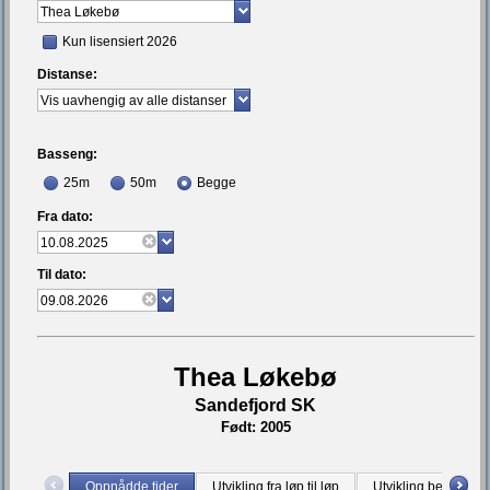
Kun lisensiert 2026
Distanse:
Basseng:
25m
50m
Begge
Fra dato:
Til dato:
Thea Løkebø
Sandefjord SK
Født: 2005
Oppnådde tider
Utvikling fra løp til løp
Utvikling bestetid