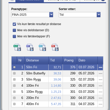
Poengtype:
Sorter etter:
Vis kun første resultat pr distanse
Ikke vis deldistanser (D)
Ikke vis førsteetapper (F)
Nr
Distanse
Tid
Poeng
Dato
1
50m Fri
376
03.07.2026
32,71
2
50m Butterfly
299
05.07.2026
36,53
3
50m Rygg
325
02.07.2026
39,06
4
100m Fri
330
05.07.2026
1.14,80
5
100m Rygg
301
03.07.2026
1.25,23
6
200m Fri
300
04.07.2026
2.47,61
7
400m Fri
311
04.07.2026
5.47,35