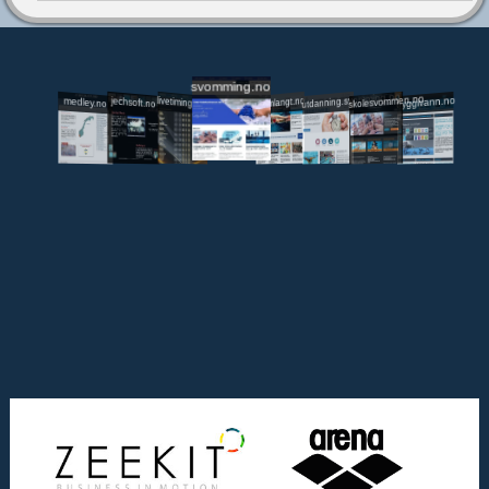
svomming.no
utdanning.svomming.no
skolesvommen.no
tryggivann.no
livetiming.medley.no
svomlangt.no
jechsoft.no
medley.no