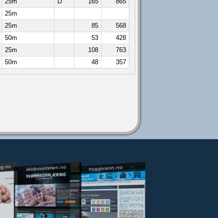
25m
D
165
865
25m
25m
85
568
50m
53
428
25m
108
763
50m
48
357
ng.no
skolesvommen.no
tryggivann.no