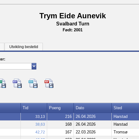
Trym Eide Aunevik
Svalbard Turn
Født: 2001
Utvikling bestetid
ter:
Tid
Poeng
Dato
Sted
216
26.04.2026
Harstad
33,13
168
26.04.2026
Harstad
38,63
167
22.03.2026
Tromsø
42,72