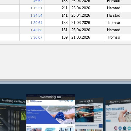
153
26.04.2026
Harstad
46,62
211
25.04.2026
Harstad
1.15,31
141
25.04.2026
Harstad
1.34,54
138
21.03.2026
Tromsø
1.39,64
151
26.04.2026
Harstad
1.43,68
159
21.03.2026
Tromsø
3.30,07
svomming.no
utdanning.svommi
livetiming.medley.no
svomlangt.no