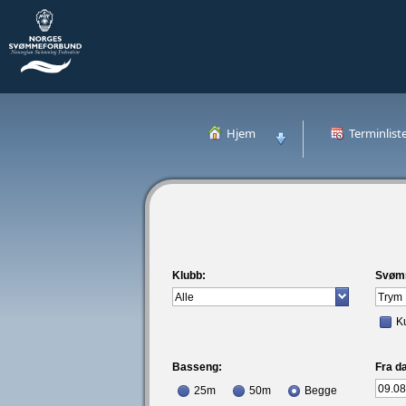
Hjem
Terminlist
Klubb:
Svøm
K
Basseng:
Fra da
25m
50m
Begge