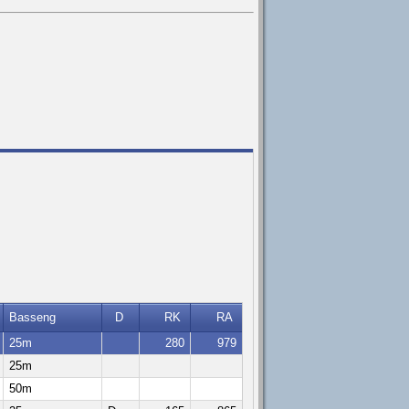
Basseng
D
RK
RA
25m
280
979
25m
50m