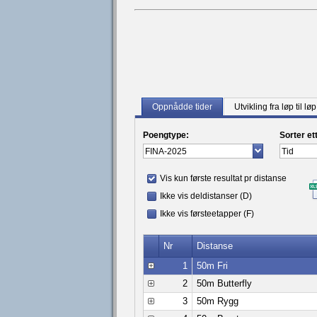
Oppnådde tider
Utvikling fra løp til løp
Poengtype:
Sorter et
Vis kun første resultat pr distanse
Ikke vis deldistanser (D)
Ikke vis førsteetapper (F)
Nr
Distanse
1
50m Fri
2
50m Butterfly
3
50m Rygg