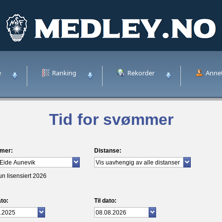
e
Ranking
Rekorder
Anne
Tid for svømmer
mer:
Distanse:
un lisensiert 2026
to:
Til dato: