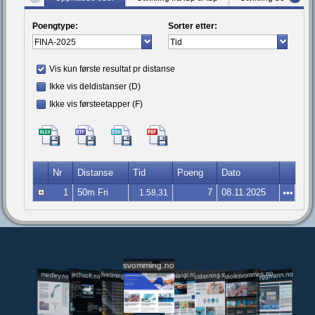
Poengtype:
Sorter etter:
Vis kun første resultat pr distanse
Ikke vis deldistanser (D)
Ikke vis førsteetapper (F)
Nr
Distanse
Tid
Poeng
Dato
1
50m Fri
7
08.11.2025
1.58,31
svomming.no
utdanning.svomming.no
skolesvommen.no
tryggivann.no
livetiming.medley.no
svomlangt.no
jechsoft.no
medley.no