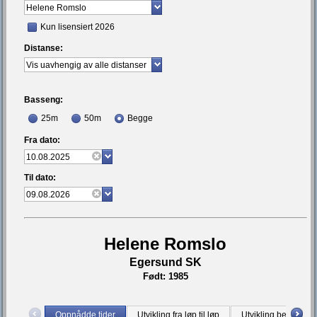
Kun lisensiert 2026
Distanse:
Basseng:
25m
50m
Begge
Fra dato:
Til dato:
Helene Romslo
Egersund SK
Født: 1985
Oppnådde tider
Utvikling fra løp til løp
Utvikling bestetid