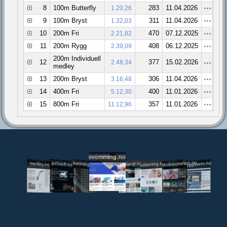
8
100m Butterfly
283
11.04.2026
1.20,26
9
100m Bryst
311
11.04.2026
1.32,03
10
200m Fri
470
07.12.2025
2.21,82
11
200m Rygg
408
06.12.2025
2.39,09
200m Individuell
12
377
15.02.2026
2.48,34
medley
13
200m Bryst
306
11.04.2026
3.16,48
14
400m Fri
400
11.01.2026
5.12,30
15
800m Fri
357
11.01.2026
11.12,96
svomming.no
utdanning.svomming.no
skolesvommen.no
tryggivann.no
livetiming.medley.no
svomlangt.no
jechsoft.no
medley.no