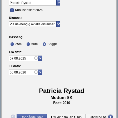
Kun lisensiert 2026
Distanse:
Basseng:
25m
50m
Begge
Fra dato:
Til dato:
Patricia Rystad
Modum SK
Født: 2010
Oppnådde tider
Utvikling fra løp til løp
Utvikling bestetid