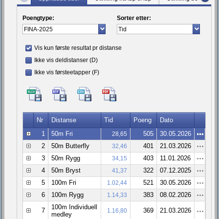
Poengtype:
Sorter etter:
Vis kun første resultat pr distanse
Ikke vis deldistanser (D)
Ikke vis førsteetapper (F)
Nr
Distanse
Tid
Poeng
Dato
1
50m Fri
505
30.05.2026
28,65
2
50m Butterfly
401
21.03.2026
32,46
3
50m Rygg
403
11.01.2026
34,15
4
50m Bryst
322
07.12.2025
41,37
5
100m Fri
521
30.05.2026
1.02,44
6
100m Rygg
383
08.02.2026
1.14,33
100m Individuell
7
369
21.03.2026
1.16,80
medley