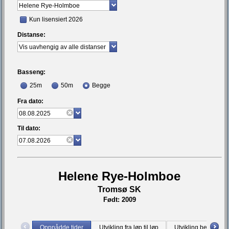
Kun lisensiert 2026
Distanse:
Basseng:
25m
50m
Begge
Fra dato:
Til dato:
Helene Rye-Holmboe
Tromsø SK
Født: 2009
Oppnådde tider
Utvikling fra løp til løp
Utvikling bestetid