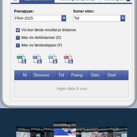
Poengtype:
Sorter etter:
Vis kun første resultat pr distanse
Ikke vis deldistanser (D)
Ikke vis førsteetapper (F)
Nr
Distanse
Tid
Poeng
Dato
Sted
Ingen data å vise
svomming.no
utdanning.svomming.no
skolesvommen.no
tryggivann.no
livetiming.medley.no
svomlangt.no
jechsoft.no
medley.no