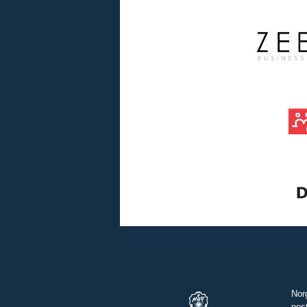
Nor
pos