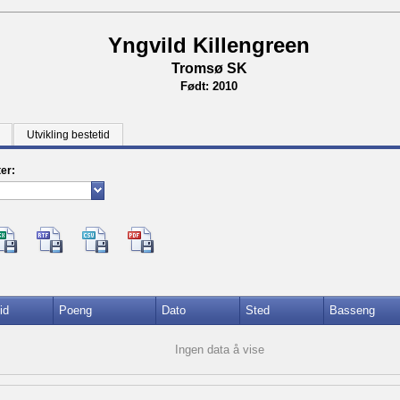
Yngvild Killengreen
Tromsø SK
Født: 2010
Utvikling bestetid
ter:
id
Poeng
Dato
Sted
Basseng
Ingen data å vise