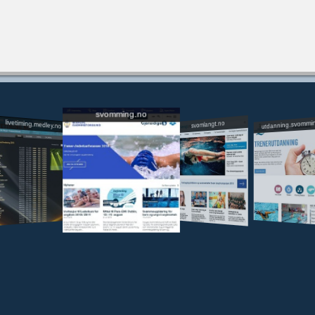
svomming.no
utdanning.svommi
livetiming.medley.no
svomlangt.no