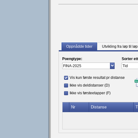
Oppnådde tider
Utvikling fra løp til løp
Poengtype:
Sorter et
Vis kun første resultat pr distanse
Ikke vis deldistanser (D)
Ikke vis førsteetapper (F)
Nr
Distanse
T