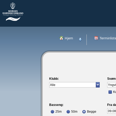
Hjem
Terminlist
Klubb:
Svøm
K
Basseng:
Fra da
25m
50m
Begge