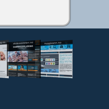
ng.no
skolesvommen.no
tryggivann.no