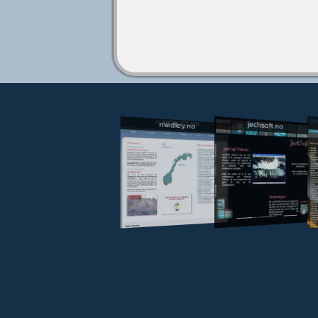
jechsoft.no
medley.no