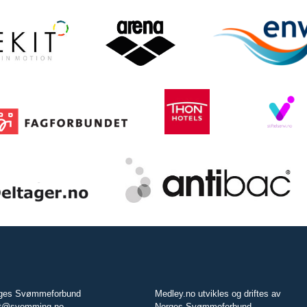
ges Svømmeforbund
Medley.no utvikles og driftes av
t@svomming.no
Norges Svømmeforbund.