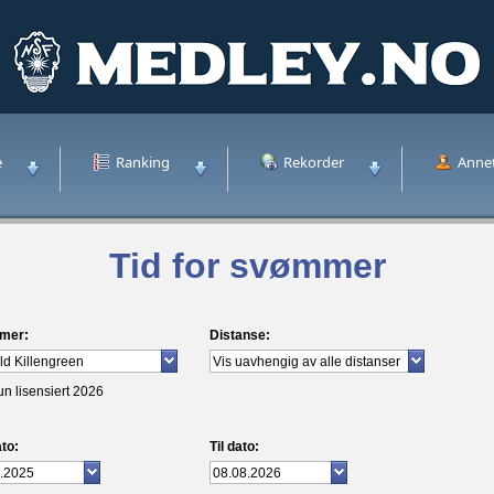
e
Ranking
Rekorder
Anne
Tid for svømmer
mer:
Distanse:
un lisensiert 2026
to:
Til dato: