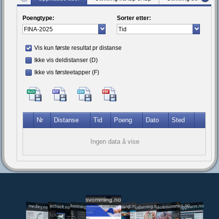
Poengtype:
Sorter etter:
Vis kun første resultat pr distanse
Ikke vis deldistanser (D)
Ikke vis førsteetapper (F)
Nr
Distanse
Tid
Poeng
Dato
Sted
Ingen data å vise
svomming.no
utdanning.svomming.no
skolesvommen.no
tryggivann.no
livetiming.medley.no
svomlangt.no
jechsoft.no
medley.no