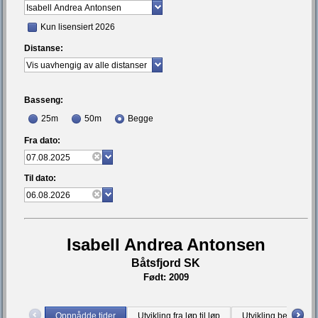
Kun lisensiert 2026
Distanse:
Basseng:
25m
50m
Begge
Fra dato:
Til dato:
Isabell Andrea Antonsen
Båtsfjord SK
Født: 2009
Oppnådde tider
Utvikling fra løp til løp
Utvikling bestetid