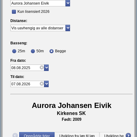
Kun lisensiert 2026
Distanse:
Basseng:
25m
50m
Begge
Fra dato:
Til dato:
Aurora Johansen Eivik
Kirkenes SK
Født: 2009
Oppnådde tider
Utvikling fra løp til løp
Utvikling bestetid