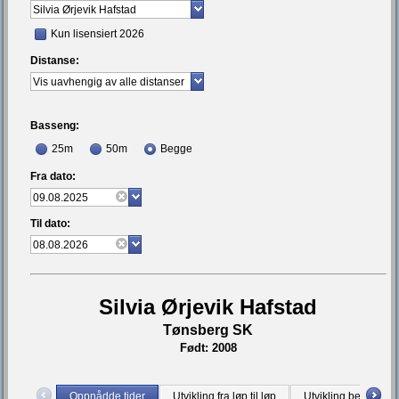
Kun lisensiert 2026
Distanse:
Basseng:
25m
50m
Begge
Fra dato:
Til dato:
Silvia Ørjevik Hafstad
Tønsberg SK
Født: 2008
Oppnådde tider
Utvikling fra løp til løp
Utvikling bestetid