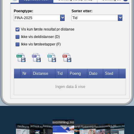
Poengtype:
Sorter etter:
Vis kun første resultat pr distanse
Ikke vis deldistanser (D)
Ikke vis førsteetapper (F)
Nr
Distanse
Tid
Poeng
Dato
Sted
Ingen data å vise
svomming.no
utdanning.svomming.no
skolesvommen.no
tryggivann.no
livetiming.medley.no
svomlangt.no
jechsoft.no
medley.no