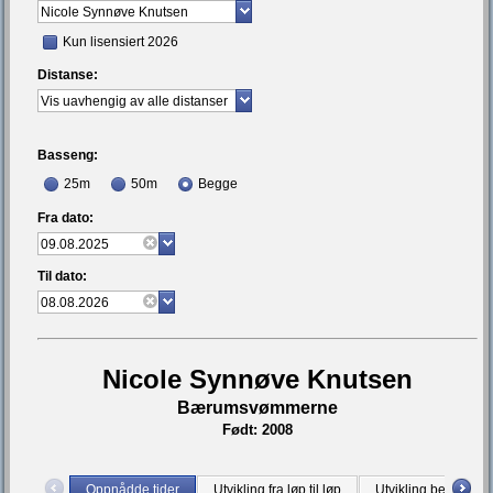
Kun lisensiert 2026
Distanse:
Basseng:
25m
50m
Begge
Fra dato:
Til dato:
Nicole Synnøve Knutsen
Bærumsvømmerne
Født: 2008
Oppnådde tider
Utvikling fra løp til løp
Utvikling bestetid