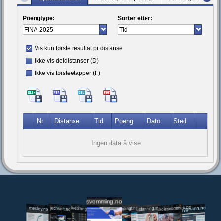
Poengtype:
Sorter etter:
Vis kun første resultat pr distanse
Ikke vis deldistanser (D)
Ikke vis førsteetapper (F)
Nr
Distanse
Tid
Poeng
Dato
Sted
Ingen data å vise
svomming.no
utdanning.svomming.no
skolesvommen.no
tryggivann.no
livetiming.medley.no
svomlangt.no
jechsoft.no
medley.no