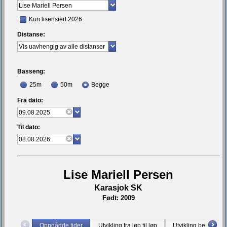
Kun lisensiert 2026
Distanse:
Basseng:
25m
50m
Begge
Fra dato:
Til dato:
Lise Mariell Persen
Karasjok SK
Født: 2009
Oppnådde tider
Utvikling fra løp til løp
Utvikling bestetid