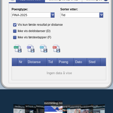
Poengtype:
Sorter etter:
Vis kun første resultat pr distanse
Ikke vis deldistanser (D)
Ikke vis førsteetapper (F)
Nr
Distanse
Tid
Poeng
Dato
Sted
Ingen data å vise
svomming.no
utdanning.svomming.no
skolesvommen.no
tryggivann.no
livetiming.medley.no
svomlangt.no
jechsoft.no
medley.no