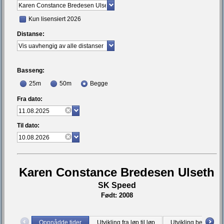
Kun lisensiert 2026
Distanse:
Basseng:
25m
50m
Begge
Fra dato:
Til dato:
Karen Constance Bredesen Ulseth
SK Speed
Født: 2008
Oppnådde tider
Utvikling fra løp til løp
Utvikling bestetid