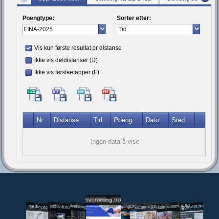
Poengtype:
Sorter etter:
Vis kun første resultat pr distanse
Ikke vis deldistanser (D)
Ikke vis førsteetapper (F)
Nr
Distanse
Tid
Poeng
Dato
Sted
Ingen data å vise
svomming.no
utdanning.svomming.no
skolesvommen.no
tryggivann.no
livetiming.medley.no
svomlangt.no
jechsoft.no
medley.no