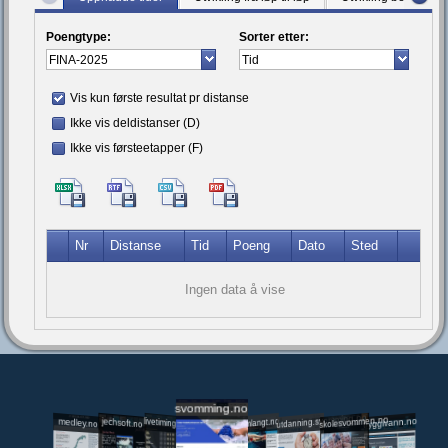
Poengtype:
Sorter etter:
Vis kun første resultat pr distanse
Ikke vis deldistanser (D)
Ikke vis førsteetapper (F)
Nr
Distanse
Tid
Poeng
Dato
Sted
Ingen data å vise
svomming.no
utdanning.svomming.no
skolesvommen.no
tryggivann.no
livetiming.medley.no
svomlangt.no
jechsoft.no
medley.no