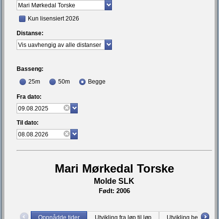
Kun lisensiert 2026
Distanse:
Basseng:
25m
50m
Begge
Fra dato:
Til dato:
Mari Mørkedal Torske
Molde SLK
Født: 2006
Oppnådde tider
Utvikling fra løp til løp
Utvikling bestetid