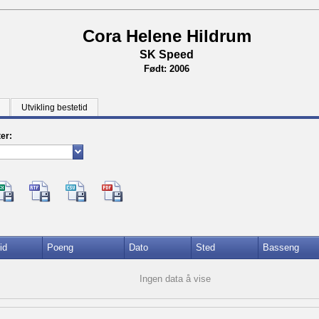
Cora Helene Hildrum
SK Speed
Født: 2006
Utvikling bestetid
ter:
id
Poeng
Dato
Sted
Basseng
Ingen data å vise