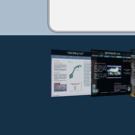
jechsoft.no
medley.no