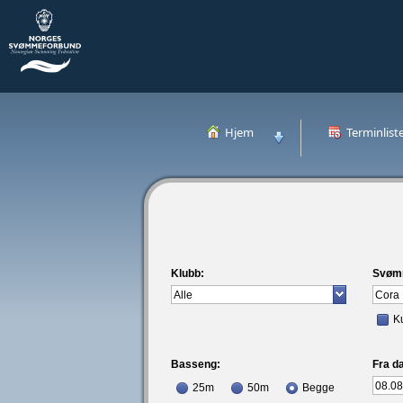
Hjem
Terminlist
Klubb:
Svøm
K
Basseng:
Fra da
25m
50m
Begge