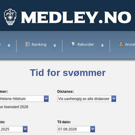
e
Ranking
Rekorder
Anne
Tid for svømmer
mer:
Distanse:
un lisensiert 2026
to:
Til dato: