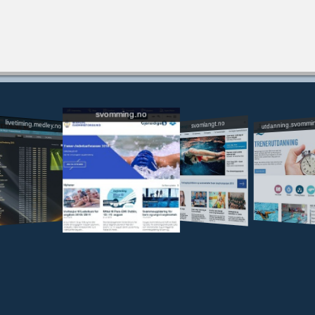
svomming.no
utdanning.svommi
livetiming.medley.no
svomlangt.no