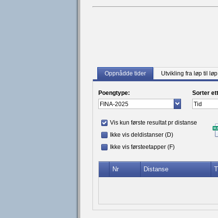
Oppnådde tider
Utvikling fra løp til løp
Poengtype:
Sorter et
Vis kun første resultat pr distanse
Ikke vis deldistanser (D)
Ikke vis førsteetapper (F)
Nr
Distanse
T