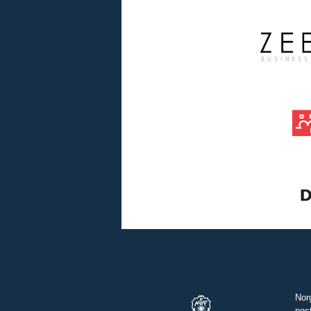
Nor
pos