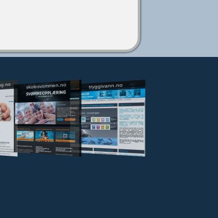
ng.no
skolesvommen.no
tryggivann.no