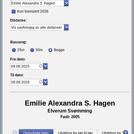
Kun lisensiert 2026
Distanse:
Basseng:
25m
50m
Begge
Fra dato:
Til dato:
Emilie Alexandra S. Hagen
Elverum Svømming
Født: 2005
Oppnådde tider
Utvikling fra løp til løp
Utvikling bestetid