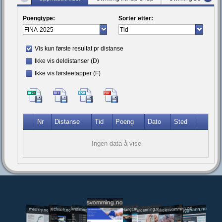
Poengtype:
Sorter etter:
Vis kun første resultat pr distanse
Ikke vis deldistanser (D)
Ikke vis førsteetapper (F)
Nr
Distanse
Tid
Poeng
Dato
Sted
Ingen data å vise
svomming.no
utdanning.svomming.no
skolesvommen.no
tryggivann.no
livetiming.medley.no
svomlangt.no
jechsoft.no
medley.no