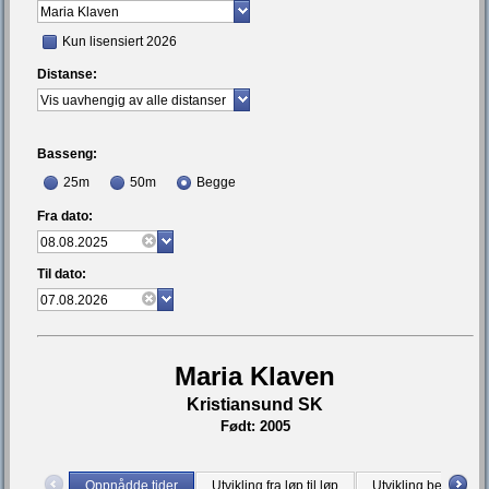
Kun lisensiert 2026
Distanse:
Basseng:
25m
50m
Begge
Fra dato:
Til dato:
Maria Klaven
Kristiansund SK
Født: 2005
Oppnådde tider
Utvikling fra løp til løp
Utvikling bestetid