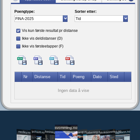
Poengtype:
Sorter etter:
Vis kun første resultat pr distanse
Ikke vis deldistanser (D)
Ikke vis førsteetapper (F)
Nr
Distanse
Tid
Poeng
Dato
Sted
Ingen data å vise
svomming.no
utdanning.svomming.no
skolesvommen.no
tryggivann.no
livetiming.medley.no
svomlangt.no
jechsoft.no
medley.no