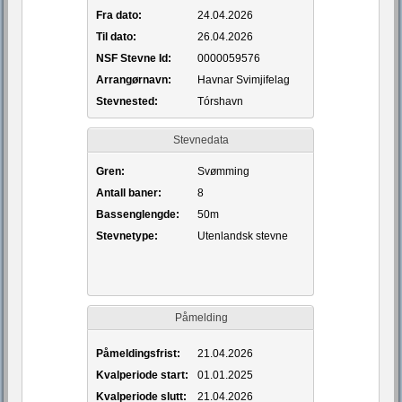
Fra dato:
24.04.2026
Til dato:
26.04.2026
NSF Stevne Id:
0000059576
Arrangørnavn:
Havnar Svimjifelag
Stevnested:
Tórshavn
Stevnedata
Gren:
Svømming
Antall baner:
8
Bassenglengde:
50m
Stevnetype:
Utenlandsk stevne
Påmelding
Påmeldingsfrist:
21.04.2026
Kvalperiode start:
01.01.2025
Kvalperiode slutt:
21.04.2026