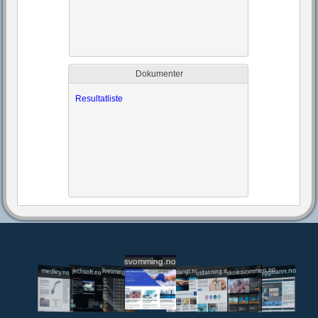
Dokumenter
Resultatliste
svomming.no
utdanning.svomming.no
skolesvommen.no
tryggivann.no
livetiming.medley.no
svomlangt.no
jechsoft.no
medley.no