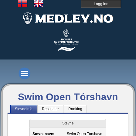
Logg inn
Swim Open Tórshavn
Stevneinfo
Resultater
Ranking
Stevne
Stevnenavn:
Swim Open Tórshavn