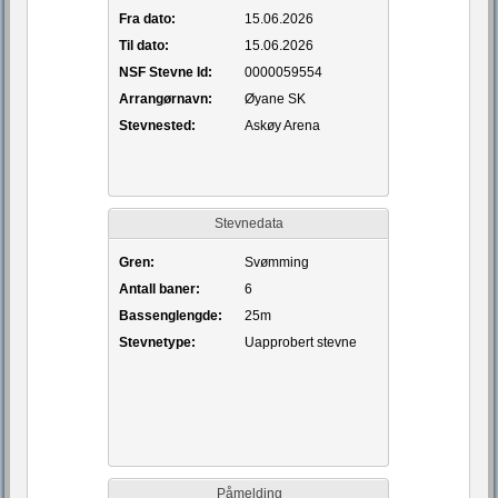
Fra dato:
15.06.2026
Til dato:
15.06.2026
NSF Stevne Id:
0000059554
Arrangørnavn:
Øyane SK
Stevnested:
Askøy Arena
Stevnedata
Gren:
Svømming
Antall baner:
6
Bassenglengde:
25m
Stevnetype:
Uapprobert stevne
Påmelding