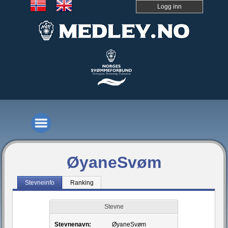
Logg inn
ØyaneSvøm
Stevneinfo
Ranking
Stevne
Stevnenavn:
ØyaneSvøm