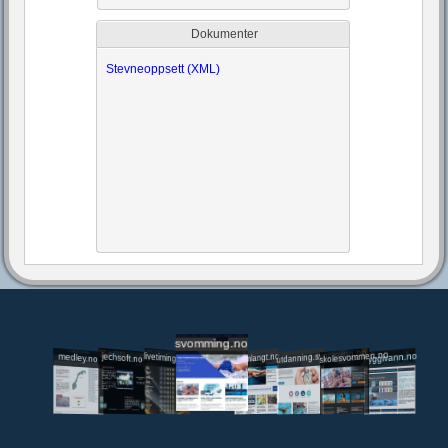
Dokumenter
Stevneoppsett (XML)
svomming.no
utdanning.svomming.no
skolesvommen.no
tryggivann.no
livetiming.medley.no
svomlangt.no
jechsoft.no
medley.no