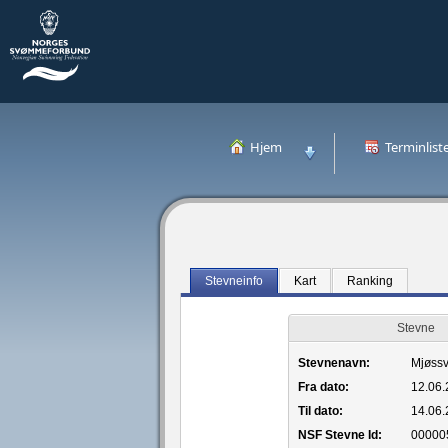
Hjem
Terminlist
Stevneinfo
Kart
Ranking
Stevne
Stevnenavn:
Mjøss
Fra dato:
12.06
Til dato:
14.06
NSF Stevne Id:
00000