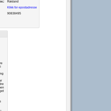
v.:
Røsland
Klikk for epostadresse
90838495