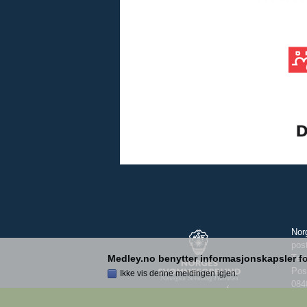
Nor
pos
Medley.no benytter informasjonskapsler for
Tel
Pos
Ikke vis denne meldingen igjen.
084
Bes