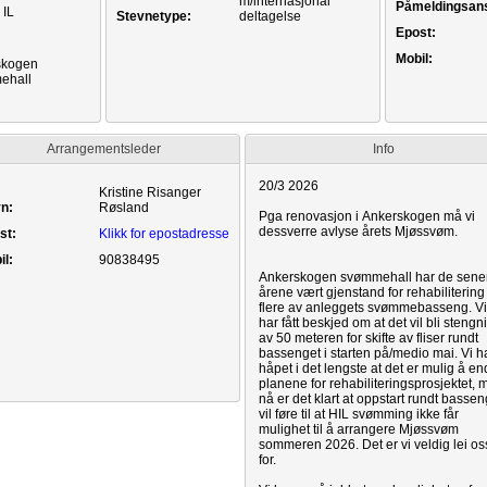
m/internasjonal
Påmeldingsans
 IL
Stevnetype:
deltagelse
Epost:
Mobil:
skogen
ehall
Arrangementsleder
Info
Kristine Risanger
n:
Røsland
st:
Klikk for epostadresse
il:
90838495