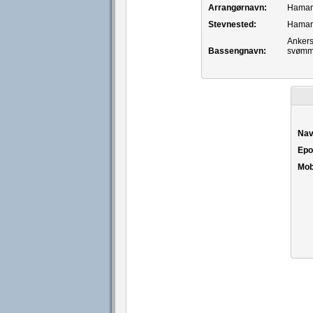
Arrangørnavn:
Hamar
Stevnested:
Hamar
Anker
Bassengnavn:
svømm
Nav
Epo
Mob