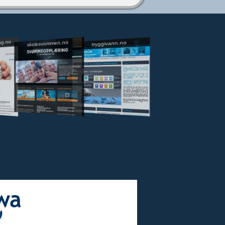
ng.no
skolesvommen.no
tryggivann.no