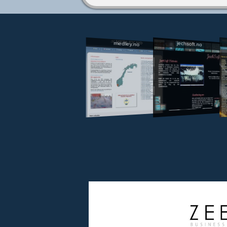
jechsoft.no
medley.no