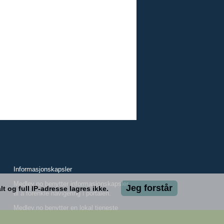
Informasjonskapsler
Medley.no benytter informasjonskapsler
Jeg forstår
 og full IP-adresse lagres ikke.
til å forenkle navigering i portalen.
Medley.no benytter en lokal tjeneste
til å analysere bruken av nettsiden.