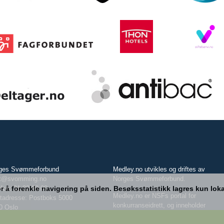
ges Svømmeforbund
Medley.no utvikles og driftes av
t@svomming.no
Norges Svømmeforbund.
 å forenkle navigering på siden. Besøksstatistikk lagres kun lokalt
efon: 21 02 90 00
Medley.no er NSFs portal for
tadresse: Postboks 5000
konkurranseidrett, og inneholder
0 Oslo
blant annet terminlister, rekorder,
øksadresse: Sognsveien 73