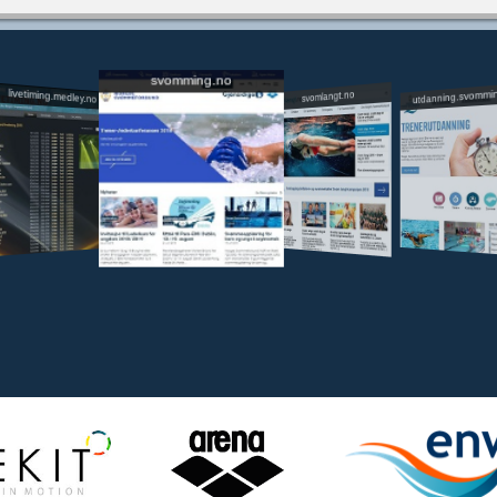
svomming.no
utdanning.svommi
livetiming.medley.no
svomlangt.no