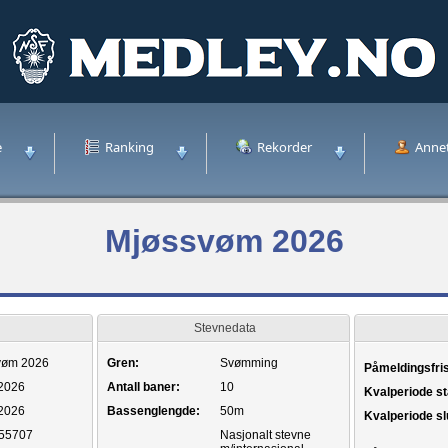
e
Ranking
Rekorder
Anne
Mjøssvøm 2026
Stevnedata
vøm 2026
Gren:
Svømming
Påmeldingsfris
.2026
Antall baner:
10
Kvalperiode st
.2026
Bassenglengde:
50m
Kvalperiode sl
55707
Nasjonalt stevne