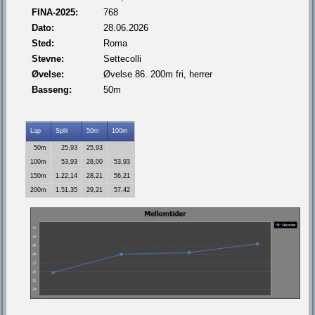
FINA-2025:
768
Dato:
28.06.2026
Sted:
Roma
Stevne:
Settecolli
Øvelse:
Øvelse 86. 200m fri, herrer
Basseng:
50m
Lap
Split
50m
100m
50m
25,93
25,93
100m
53,93
28,00
53,93
150m
1.22,14
28,21
56,21
200m
1.51,35
29,21
57,42