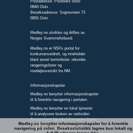
Postadresse: Postboks 5000
0840 Oslo
Besøksadresse: Sognsveien 73
0855 Oslo
Medley.no utvikles og driftes av
Norges Svømmeforbund.
Medley.no er NSFs portal for
konkurranseidrett, og inneholder
blant annet terminlister, rekorder,
rangeringslister og
medaljeoversikt fra NM.
Informasjonskapsler
Medley.no benytter informasjonskapsler
til å forenkle navigering i portalen.
Medley.no benytter en lokal tjeneste
til å analysere bruken av nettsiden.
Anonymisert besøksinformasjon lagres
Medley.no benytter informasjonskapsler for å forenkle
kun lokalt.
navigering på siden. Besøksstatistikk lagres kun lokalt og
Full IP-adresse blir ikke lagret.