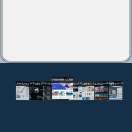
svomming.no
utdanning.svomming.no
skolesvommen.no
tryggivann.no
livetiming.medley.no
svomlangt.no
jechsoft.no
medley.no