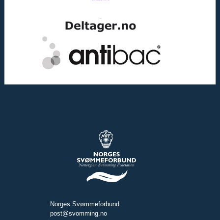
Norges Svømmeforbund
post@svomming.no