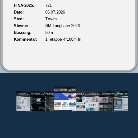
FINA-2025:
721
Dato:
05.07.2026
Sted:
Tøyen
Stevne:
NM Langbane 2026
Basseng:
50m
Kommentar:
1. etappe 4*100m fri
svomming.no
utdanning.svomming.no
skolesvommen.no
tryggivann.no
livetiming.medley.no
svomlangt.no
jechsoft.no
medley.no