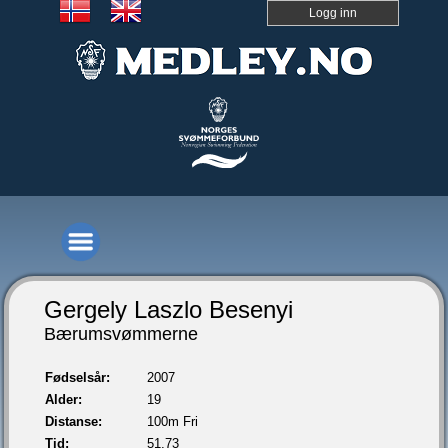
Logg inn
Gergely Laszlo Besenyi
Bærumsvømmerne
Fødselsår:
2007
Alder:
19
Distanse:
100m Fri
Tid:
51,73