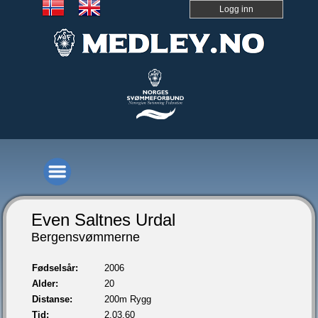
Logg inn
Even Saltnes Urdal
Bergensvømmerne
Fødselsår:
2006
Alder:
20
Distanse:
200m Rygg
Tid:
2.03,60