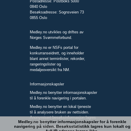
Postadresse: Postboks 5000
0840 Oslo
Besøksadresse: Sognsveien 73
0855 Oslo
Medley.no utvikles og driftes av
Norges Svømmeforbund.
Medley.no er NSFs portal for
konkurranseidrett, og inneholder
blant annet terminlister, rekorder,
rangeringslister og
medaljeoversikt fra NM.
Informasjonskapsler
Medley.no benytter informasjonskapsler
til å forenkle navigering i portalen.
Medley.no benytter en lokal tjeneste
til å analysere bruken av nettsiden.
Anonymisert besøksinformasjon lagres
Medley.no benytter informasjonskapsler for å forenkle
kun lokalt.
navigering på siden. Besøksstatistikk lagres kun lokalt og
Full IP-adresse blir ikke lagret.