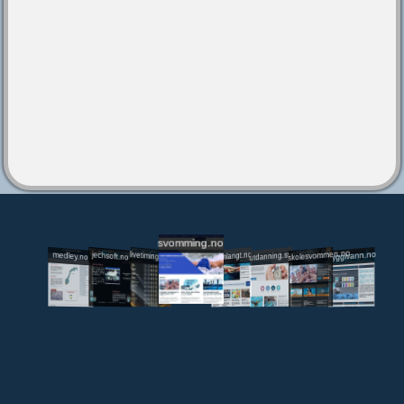
svomming.no
utdanning.svomming.no
skolesvommen.no
tryggivann.no
livetiming.medley.no
svomlangt.no
jechsoft.no
medley.no