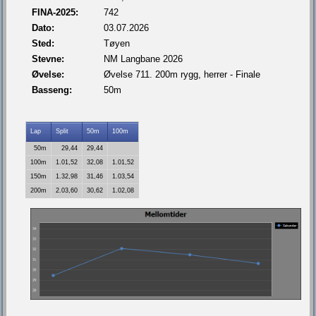
FINA-2025:
742
Dato:
03.07.2026
Sted:
Tøyen
Stevne:
NM Langbane 2026
Øvelse:
Øvelse 711. 200m rygg, herrer - Finale
Basseng:
50m
Lap
Split
50m
100m
50m
29,44
29,44
100m
1.01,52
32,08
1.01,52
150m
1.32,98
31,46
1.03,54
200m
2.03,60
30,62
1.02,08