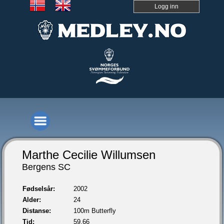
Logg inn
Marthe Cecilie Willumsen
Bergens SC
Fødselsår:
2002
Alder:
24
Distanse:
100m Butterfly
Tid:
59,66