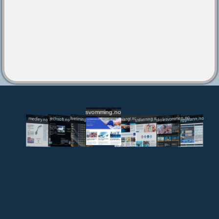
svomming.no
utdanning.svomming.no
skolesvommen.no
tryggivann.no
livetiming.medley.no
svomlangt.no
jechsoft.no
medley.no