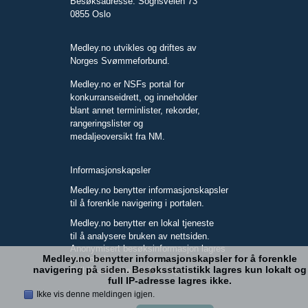
Besøksadresse: Sognsveien 73
0855 Oslo
Medley.no utvikles og driftes av
Norges Svømmeforbund.
Medley.no er NSFs portal for
konkurranseidrett, og inneholder
blant annet terminlister, rekorder,
rangeringslister og
medaljeoversikt fra NM.
Informasjonskapsler
Medley.no benytter informasjonskapsler
til å forenkle navigering i portalen.
Medley.no benytter en lokal tjeneste
til å analysere bruken av nettsiden.
Anonymisert besøksinformasjon lagres
Medley.no benytter informasjonskapsler for å forenkle
kun lokalt.
navigering på siden. Besøksstatistikk lagres kun lokalt og
Full IP-adresse blir ikke lagret.
full IP-adresse lagres ikke.
Ikke vis denne meldingen igjen.