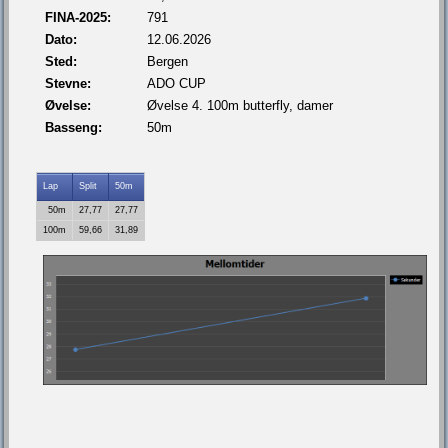
FINA-2025:
791
Dato:
12.06.2026
Sted:
Bergen
Stevne:
ADO CUP
Øvelse:
Øvelse 4. 100m butterfly, damer
Basseng:
50m
Lap
Split
50m
50m
27,77
27,77
100m
59,66
31,89