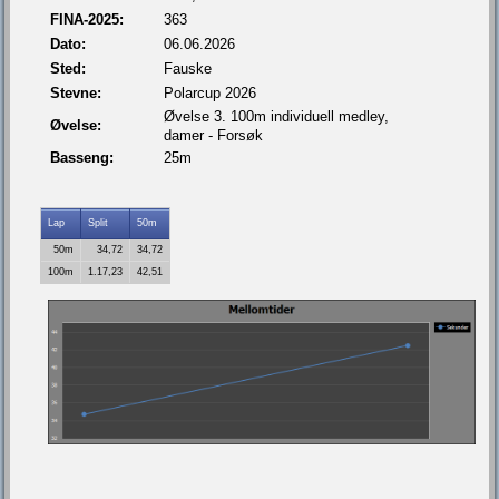
FINA-2025:
363
Dato:
06.06.2026
Sted:
Fauske
Stevne:
Polarcup 2026
Øvelse 3. 100m individuell medley,
Øvelse:
damer - Forsøk
Basseng:
25m
Lap
Split
50m
50m
34,72
34,72
100m
1.17,23
42,51