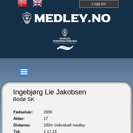
Logg inn
Ingebjørg Lie Jakobsen
Bodø SK
Fødselsår:
2009
Alder:
17
Distanse:
100m Individuell medley
Tid:
1.17,23