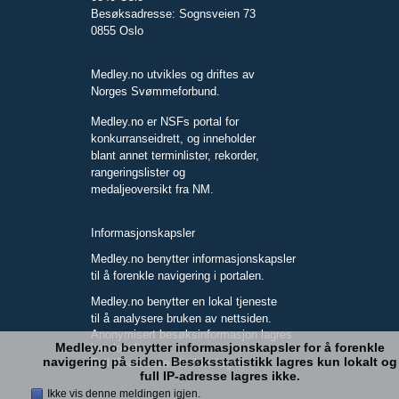
Besøksadresse: Sognsveien 73
0855 Oslo
Medley.no utvikles og driftes av
Norges Svømmeforbund.
Medley.no er NSFs portal for
konkurranseidrett, og inneholder
blant annet terminlister, rekorder,
rangeringslister og
medaljeoversikt fra NM.
Informasjonskapsler
Medley.no benytter informasjonskapsler
til å forenkle navigering i portalen.
Medley.no benytter en lokal tjeneste
til å analysere bruken av nettsiden.
Anonymisert besøksinformasjon lagres
Medley.no benytter informasjonskapsler for å forenkle
kun lokalt.
navigering på siden. Besøksstatistikk lagres kun lokalt og
Full IP-adresse blir ikke lagret.
full IP-adresse lagres ikke.
Ikke vis denne meldingen igjen.