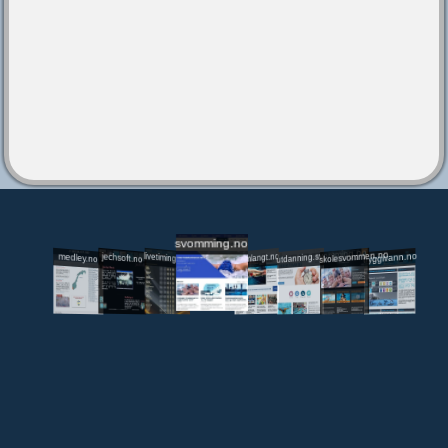
svomming.no
utdanning.svomming.no
skolesvommen.no
tryggivann.no
livetiming.medley.no
svomlangt.no
jechsoft.no
medley.no