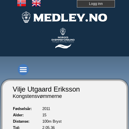
Logg inn
Vilje Utgaard Eriksson
Kongstensvømmerne
Fødselsår:
2011
Alder:
15
Distanse:
100m Bryst
Tid:
2.05,36