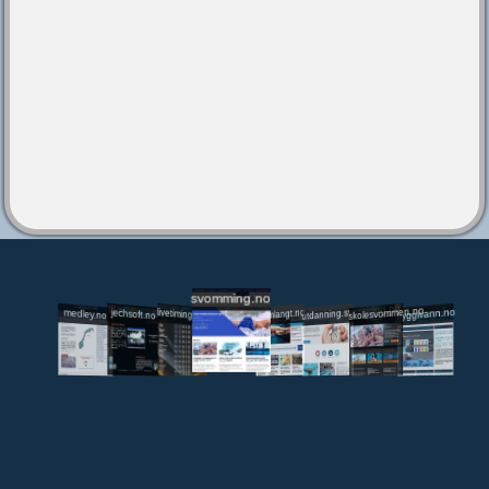
svomming.no
utdanning.svomming.no
skolesvommen.no
tryggivann.no
livetiming.medley.no
svomlangt.no
jechsoft.no
medley.no