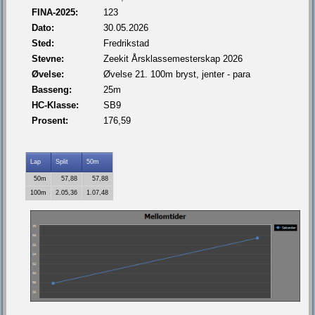
FINA-2025:
123
Dato:
30.05.2026
Sted:
Fredrikstad
Stevne:
Zeekit Årsklassemesterskap 2026
Øvelse:
Øvelse 21. 100m bryst, jenter - para
Basseng:
25m
HC-Klasse:
SB9
Prosent:
176,59
Lap
Split
50m
50m
57,88
57,88
100m
2.05,36
1.07,48