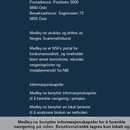
Postadresse: Postboks 5000
0840 Oslo
Besøksadresse: Sognsveien 73
0855 Oslo
Medley.no utvikles og driftes av
Norges Svømmeforbund.
Medley.no er NSFs portal for
konkurranseidrett, og inneholder
blant annet terminlister, rekorder,
rangeringslister og
medaljeoversikt fra NM.
Informasjonskapsler
Medley.no benytter informasjonskapsler
til å forenkle navigering i portalen.
Medley.no benytter en lokal tjeneste
til å analysere bruken av nettsiden.
Anonymisert besøksinformasjon lagres
Medley.no benytter informasjonskapsler for å forenkle
kun lokalt.
navigering på siden. Besøksstatistikk lagres kun lokalt og
Full IP-adresse blir ikke lagret.