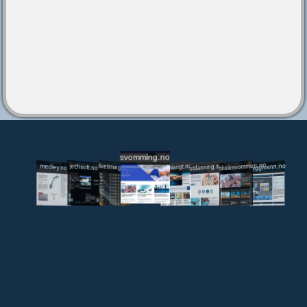
svomming.no
utdanning.svomming.no
skolesvommen.no
tryggivann.no
livetiming.medley.no
svomlangt.no
jechsoft.no
medley.no