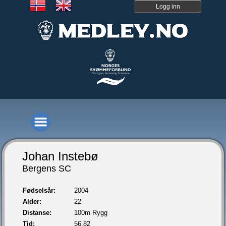
Logg inn
Johan Instebø
Bergens SC
Fødselsår:
2004
Alder:
22
Distanse:
100m Rygg
Tid:
56,82