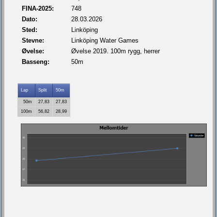
FINA-2025:
748
Dato:
28.03.2026
Sted:
Linköping
Stevne:
Linköping Water Games
Øvelse:
Øvelse 2019. 100m rygg, herrer
Basseng:
50m
Lap
Split
50m
50m
27,83
27,83
100m
56,82
28,99