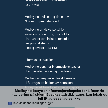
Besøksadresse: Sognsveien 73
0855 Oslo
Medley.no utvikles og driftes av
Norges Svømmeforbund.
Medley.no er NSFs portal for
konkurranseidrett, og inneholder
blant annet terminlister, rekorder,
rangeringslister og
medaljeoversikt fra NM.
Informasjonskapsler
Medley.no benytter informasjonskapsler
til å forenkle navigering i portalen.
Medley.no benytter en lokal tjeneste
til å analysere bruken av nettsiden.
Anonymisert besøksinformasjon lagres
Medley.no benytter informasjonskapsler for å forenkle
kun lokalt.
navigering på siden. Besøksstatistikk lagres kun lokalt og
Full IP-adresse blir ikke lagret.
full IP-adresse lagres ikke.
Ikke vis denne meldingen igjen.