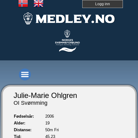
Logg inn
Julie-Marie Ohlgren
OI Svømming
Fødselsår:
2006
Alder:
19
Distanse:
50m Fri
Tid:
45,23