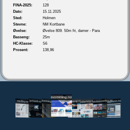
FINA-2025:
128
Dato:
15.11.2025
Sted:
Holmen
Stevne:
NM Kortbane
Øvelse:
Øvelse 809. 50m fri, damer - Para
Basseng:
25m
HC-Klasse:
S6
Prosent:
138,96
svomming.no
utdanning.svomming.no
skolesvommen.no
tryggivann.no
livetiming.medley.no
svomlangt.no
jechsoft.no
medley.no