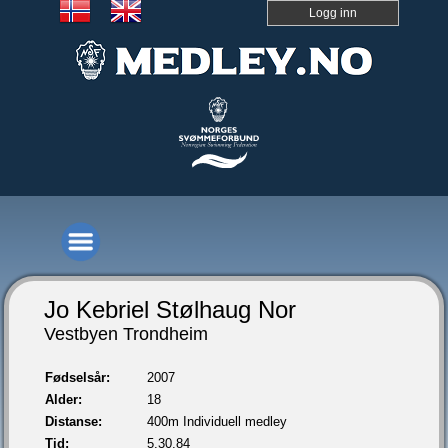
Logg inn
Jo Kebriel Stølhaug Nor
Vestbyen Trondheim
Fødselsår:
2007
Alder:
18
Distanse:
400m Individuell medley
Tid:
5.30,84