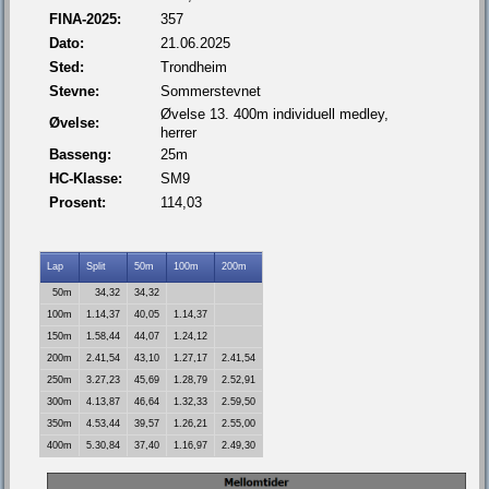
FINA-2025:
357
Dato:
21.06.2025
Sted:
Trondheim
Stevne:
Sommerstevnet
Øvelse 13. 400m individuell medley,
Øvelse:
herrer
Basseng:
25m
HC-Klasse:
SM9
Prosent:
114,03
Lap
Split
50m
100m
200m
50m
34,32
34,32
100m
1.14,37
40,05
1.14,37
150m
1.58,44
44,07
1.24,12
200m
2.41,54
43,10
1.27,17
2.41,54
250m
3.27,23
45,69
1.28,79
2.52,91
300m
4.13,87
46,64
1.32,33
2.59,50
350m
4.53,44
39,57
1.26,21
2.55,00
400m
5.30,84
37,40
1.16,97
2.49,30