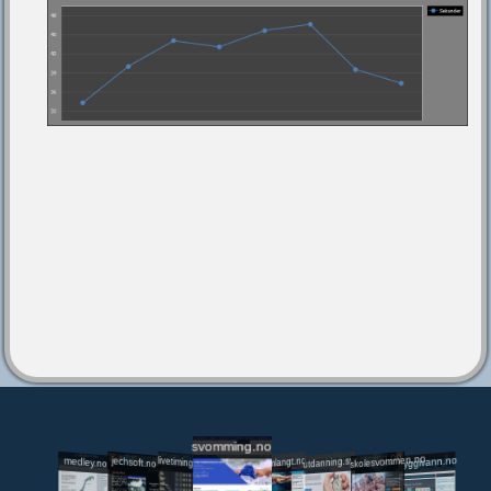
svomming.no
utdanning.svomming.no
skolesvommen.no
tryggivann.no
livetiming.medley.no
svomlangt.no
jechsoft.no
medley.no