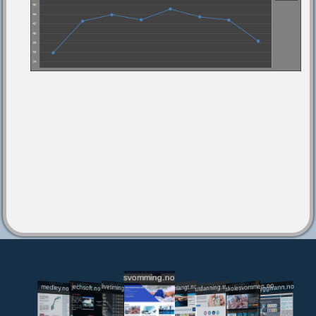
svomming.no
utdanning.svomming.no
skolesvommen.no
tryggivann.no
livetiming.medley.no
svomlangt.no
jechsoft.no
medley.no