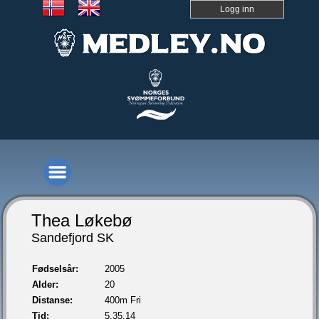
Logg inn
Thea Løkebø
Sandefjord SK
Fødselsår:
2005
Alder:
20
Distanse:
400m Fri
Tid:
5.35,14