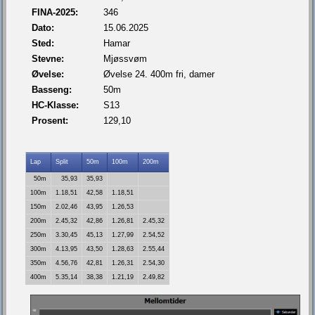
FINA-2025:
346
Dato:
15.06.2025
Sted:
Hamar
Stevne:
Mjøssvøm
Øvelse:
Øvelse 24. 400m fri, damer
Basseng:
50m
HC-Klasse:
S13
Prosent:
129,10
Lap
Split
50m
100m
200m
50m
35,93
35,93
100m
1.18,51
42,58
1.18,51
150m
2.02,46
43,95
1.26,53
200m
2.45,32
42,86
1.26,81
2.45,32
250m
3.30,45
45,13
1.27,99
2.54,52
300m
4.13,95
43,50
1.28,63
2.55,44
350m
4.56,76
42,81
1.26,31
2.54,30
400m
5.35,14
38,38
1.21,19
2.49,82