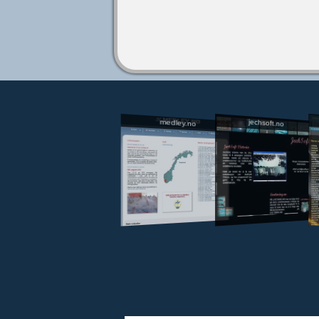
jechsoft.no
medley.no