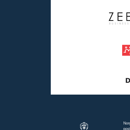
Nor
pos