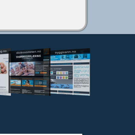
ng.no
skolesvommen.no
tryggivann.no