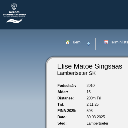
Hjem
Terminlist
Elise Matoe Singsaas
Lambertseter SK
Fødselsår:
2010
Alder:
15
Distanse:
200m Fri
Tid:
2.11,25
FINA-2025:
593
Dato:
30.03.2025
Sted:
Lambertseter