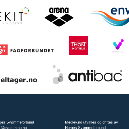
ges Svømmeforbund
Medley.no utvikles og driftes av
t@svomming.no
Norges Svømmeforbund.