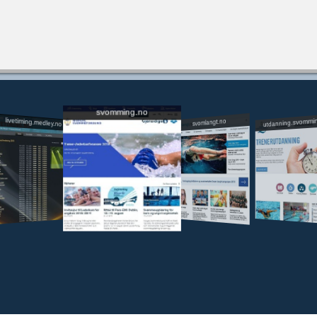
svomming.no
utdanning.svommi
livetiming.medley.no
svomlangt.no