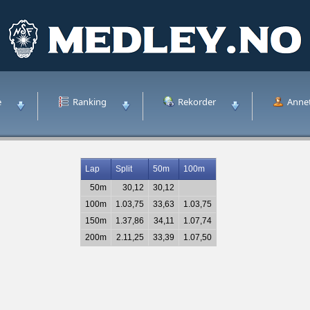
e
Ranking
Rekorder
Anne
Lap
Split
50m
100m
50m
30,12
30,12
100m
1.03,75
33,63
1.03,75
150m
1.37,86
34,11
1.07,74
200m
2.11,25
33,39
1.07,50