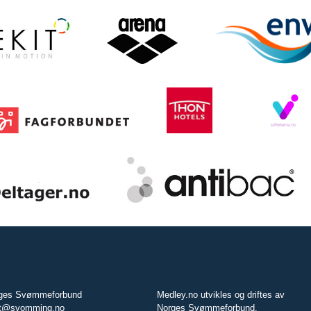
ges Svømmeforbund
Medley.no utvikles og driftes av
t@svomming.no
Norges Svømmeforbund.