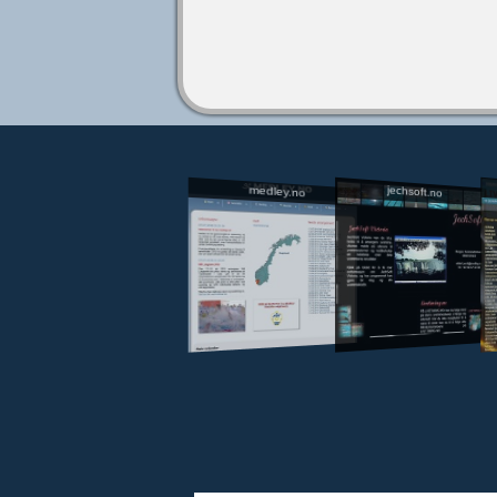
jechsoft.no
medley.no