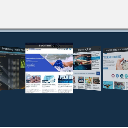
svomming.no
utdanning.svommi
livetiming.medley.no
svomlangt.no