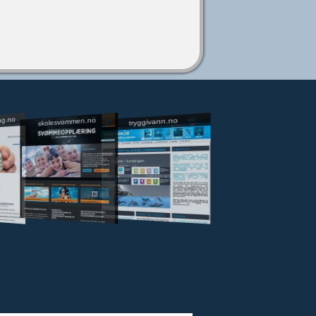
ng.no
skolesvommen.no
tryggivann.no