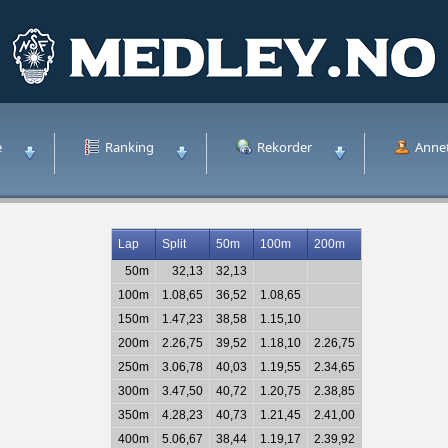
e
Ranking
Rekorder
Anne
Lap
Split
50m
100m
200m
50m
32,13
32,13
100m
1.08,65
36,52
1.08,65
150m
1.47,23
38,58
1.15,10
200m
2.26,75
39,52
1.18,10
2.26,75
250m
3.06,78
40,03
1.19,55
2.34,65
300m
3.47,50
40,72
1.20,75
2.38,85
350m
4.28,23
40,73
1.21,45
2.41,00
400m
5.06,67
38,44
1.19,17
2.39,92