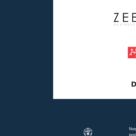
Nor
pos