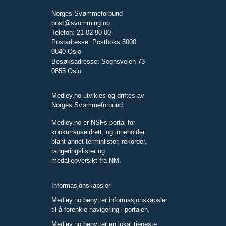
Norges Svømmeforbund
post@svomming.no
Telefon: 21 02 90 00
Postadresse: Postboks 5000
0840 Oslo
Besøksadresse: Sognsveien 73
0855 Oslo
Medley.no utvikles og driftes av
Norges Svømmeforbund.
Medley.no er NSFs portal for
konkurranseidrett, og inneholder
blant annet terminlister, rekorder,
rangeringslister og
medaljeoversikt fra NM.
Informasjonskapsler
Medley.no benytter informasjonskapsler
til å forenkle navigering i portalen.
Medley.no benytter en lokal tjeneste