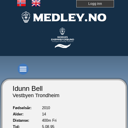
Logg inn
Idunn Bell
Vestbyen Trondheim
Fødselsår:
2010
Alder:
14
Distanse:
400m Fri
Tid:
5.08,95