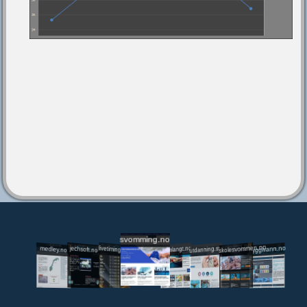
svomming.no
utdanning.svomming.no
skolesvommen.no
tryggivann.no
livetiming.medley.no
svomlangt.no
jechsoft.no
medley.no