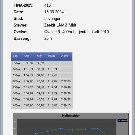
FINA-2025:
413
Dato:
15.03.2024
Sted:
Levanger
Stevne:
Zeekit LÅMØ Midt
Øvelse:
Øvelse 9. 400m fri, jenter - født 2010
Basseng:
25m
Lap
Split
50m
100m
200m
50m
35,32
35,32
100m
1.13,71
38,39
1.13,71
150m
1.52,77
39,06
1.17,45
200m
2.32,80
40,03
1.19,09
2.32,80
250m
3.12,28
39,48
1.19,51
2.36,96
300m
3.52,07
39,79
1.19,27
2.38,36
350m
4.32,09
40,02
1.19,81
2.39,32
400m
5.08,95
36,86
1.16,88
2.36,15