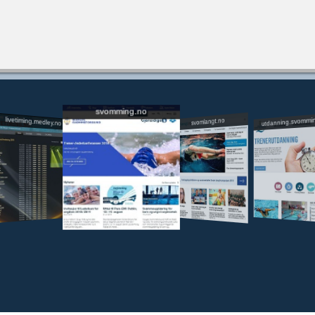
svomming.no
utdanning.svommi
livetiming.medley.no
svomlangt.no