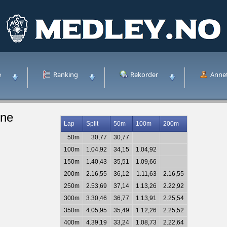
e
Ranking
Rekorder
Anne
ine
Lap
Split
50m
100m
200m
50m
30,77
30,77
100m
1.04,92
34,15
1.04,92
150m
1.40,43
35,51
1.09,66
200m
2.16,55
36,12
1.11,63
2.16,55
250m
2.53,69
37,14
1.13,26
2.22,92
300m
3.30,46
36,77
1.13,91
2.25,54
350m
4.05,95
35,49
1.12,26
2.25,52
400m
4.39,19
33,24
1.08,73
2.22,64