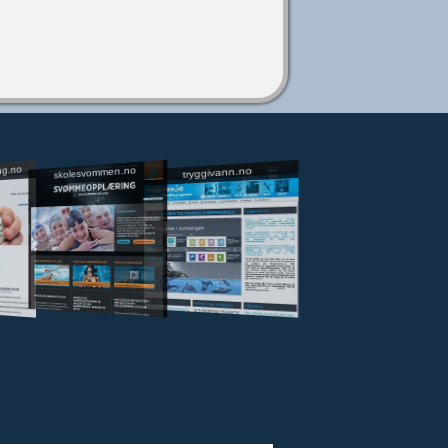
ng.no
skolesvommen.no
tryggivann.no