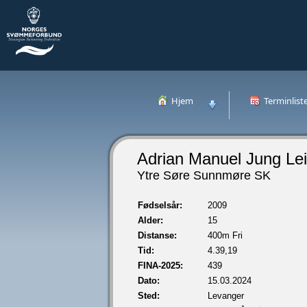
Hjem
Terminlist
Adrian Manuel Jung Le
Ytre Søre Sunnmøre SK
Fødselsår:
2009
Alder:
15
Distanse:
400m Fri
Tid:
4.39,19
FINA-2025:
439
Dato:
15.03.2024
Sted:
Levanger