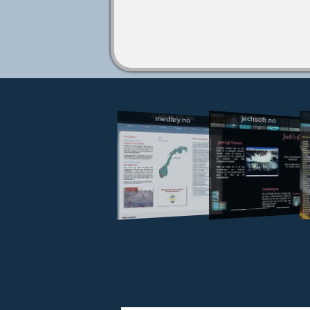
jechsoft.no
medley.no