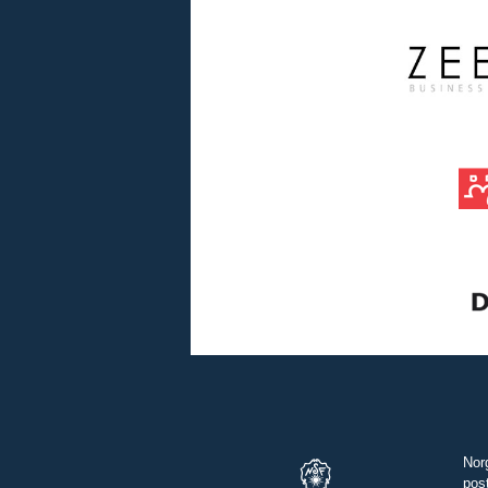
Nor
pos