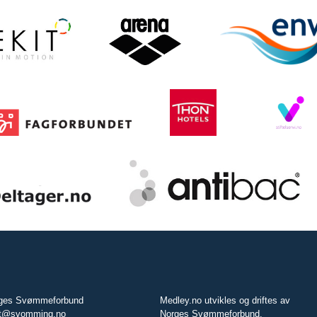
ges Svømmeforbund
Medley.no utvikles og driftes av
t@svomming.no
Norges Svømmeforbund.