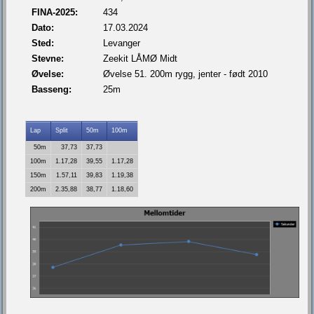
FINA-2025:
434
Dato:
17.03.2024
Sted:
Levanger
Stevne:
Zeekit LÅMØ Midt
Øvelse:
Øvelse 51. 200m rygg, jenter - født 2010
Basseng:
25m
Lap
Split
50m
100m
50m
37,73
37,73
100m
1.17,28
39,55
1.17,28
150m
1.57,11
39,83
1.19,38
200m
2.35,88
38,77
1.18,60