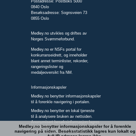
Postadresse: Postboks 5000
0840 Oslo
Besøksadresse: Sognsveien 73
0855 Oslo
Medley.no utvikles og driftes av
Norges Svømmeforbund.
Medley.no er NSFs portal for
konkurranseidrett, og inneholder
blant annet terminlister, rekorder,
rangeringslister og
medaljeoversikt fra NM.
Informasjonskapsler
Medley.no benytter informasjonskapsler
til å forenkle navigering i portalen.
Medley.no benytter en lokal tjeneste
til å analysere bruken av nettsiden.
Anonymisert besøksinformasjon lagres
Medley.no benytter informasjonskapsler for å forenkle
kun lokalt.
navigering på siden. Besøksstatistikk lagres kun lokalt og
Full IP-adresse blir ikke lagret.