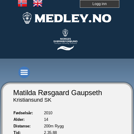
Logg inn
Matilda Røsgaard Gaupseth
Kristiansund SK
Fødselsår:
2010
Alder:
14
Distanse:
200m Rygg
Tid:
2.35,88