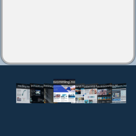
svomming.no
utdanning.svomming.no
skolesvommen.no
tryggivann.no
livetiming.medley.no
svomlangt.no
jechsoft.no
medley.no