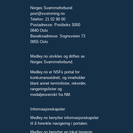
Norges Svømmeforbund
post@svomming.no
Telefon: 21 02 90 00
Postadresse: Postboks 5000
0840 Oslo
Besøksadresse: Sognsveien 73
0855 Oslo
Medley.no utvikles og driftes av
Norges Svømmeforbund.
Medley.no er NSFs portal for
konkurranseidrett, og inneholder
blant annet terminlister, rekorder,
rangeringslister og
medaljeoversikt fra NM.
Informasjonskapsler
Medley.no benytter informasjonskapsler
til å forenkle navigering i portalen.
Medley.no benytter en lokal tjeneste