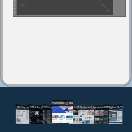
svomming.no
utdanning.svomming.no
skolesvommen.no
tryggivann.no
livetiming.medley.no
svomlangt.no
jechsoft.no
medley.no