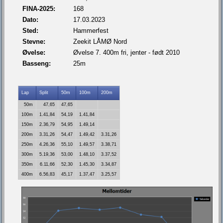
FINA-2025:
168
Dato:
17.03.2023
Sted:
Hammerfest
Stevne:
Zeekit LÅMØ Nord
Øvelse:
Øvelse 7. 400m fri, jenter - født 2010
Basseng:
25m
Lap
Split
50m
100m
200m
50m
47,65
47,65
100m
1.41,84
54,19
1.41,84
150m
2.36,79
54,95
1.49,14
200m
3.31,26
54,47
1.49,42
3.31,26
250m
4.26,36
55,10
1.49,57
3.38,71
300m
5.19,36
53,00
1.48,10
3.37,52
350m
6.11,66
52,30
1.45,30
3.34,87
400m
6.56,83
45,17
1.37,47
3.25,57