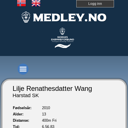
Logg inn
Lilje Renathesdatter Wang
Harstad SK
Fødselsår:
2010
Alder:
13
Distanse:
400m Fri
Tid:
6.56,83