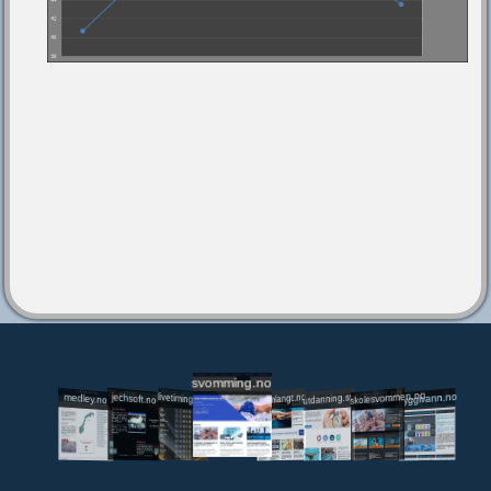
svomming.no
utdanning.svomming.no
skolesvommen.no
tryggivann.no
livetiming.medley.no
svomlangt.no
jechsoft.no
medley.no