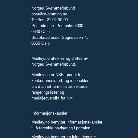
Norges Svømmeforbund
post@svomming.no
Telefon: 21 02 90 00
Postadresse: Postboks 5000
0840 Oslo
Besøksadresse: Sognsveien 73
0855 Oslo
Medley.no utvikles og driftes av
Norges Svømmeforbund.
Medley.no er NSFs portal for
konkurranseidrett, og inneholder
blant annet terminlister, rekorder,
rangeringslister og
medaljeoversikt fra NM.
Informasjonskapsler
Medley.no benytter informasjonskapsler
til å forenkle navigering i portalen.
Medley.no benytter en lokal tjeneste