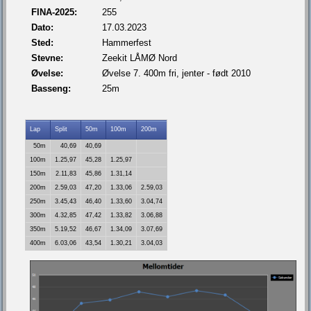
FINA-2025:
255
Dato:
17.03.2023
Sted:
Hammerfest
Stevne:
Zeekit LÅMØ Nord
Øvelse:
Øvelse 7. 400m fri, jenter - født 2010
Basseng:
25m
Lap
Split
50m
100m
200m
50m
40,69
40,69
100m
1.25,97
45,28
1.25,97
150m
2.11,83
45,86
1.31,14
200m
2.59,03
47,20
1.33,06
2.59,03
250m
3.45,43
46,40
1.33,60
3.04,74
300m
4.32,85
47,42
1.33,82
3.06,88
350m
5.19,52
46,67
1.34,09
3.07,69
400m
6.03,06
43,54
1.30,21
3.04,03