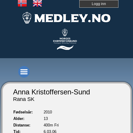
Logg inn
Anna Kristoffersen-Sund
Rana SK
Fødselsår:
2010
Alder:
13
Distanse:
400m Fri
Tid:
6.03,06