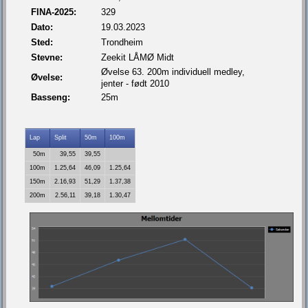
FINA-2025:
329
Dato:
19.03.2023
Sted:
Trondheim
Stevne:
Zeekit LÅMØ Midt
Øvelse 63. 200m individuell medley,
Øvelse:
jenter - født 2010
Basseng:
25m
Lap
Split
50m
100m
50m
39,55
39,55
100m
1.25,64
46,09
1.25,64
150m
2.16,93
51,29
1.37,38
200m
2.56,11
39,18
1.30,47