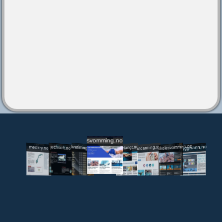
svomming.no
utdanning.svomming.no
skolesvommen.no
tryggivann.no
livetiming.medley.no
svomlangt.no
jechsoft.no
medley.no