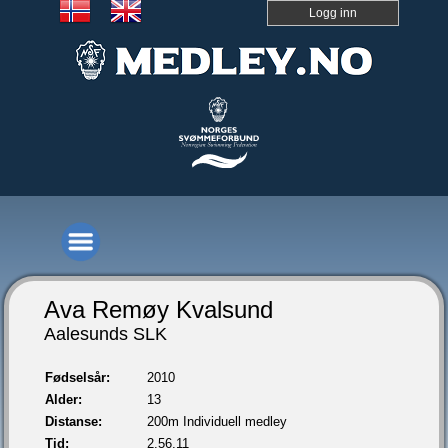
Logg inn
Ava Remøy Kvalsund
Aalesunds SLK
Fødselsår:
2010
Alder:
13
Distanse:
200m Individuell medley
Tid:
2.56,11