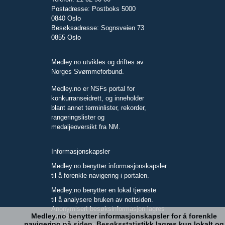
Postadresse: Postboks 5000
0840 Oslo
Besøksadresse: Sognsveien 73
0855 Oslo
Medley.no utvikles og driftes av
Norges Svømmeforbund.
Medley.no er NSFs portal for
konkurranseidrett, og inneholder
blant annet terminlister, rekorder,
rangeringslister og
medaljeoversikt fra NM.
Informasjonskapsler
Medley.no benytter informasjonskapsler
til å forenkle navigering i portalen.
Medley.no benytter en lokal tjeneste
til å analysere bruken av nettsiden.
Anonymisert besøksinformasjon lagres
Medley.no benytter informasjonskapsler for å forenkle
kun lokalt.
navigering på siden. Besøksstatistikk lagres kun lokalt og
Full IP-adresse blir ikke lagret.