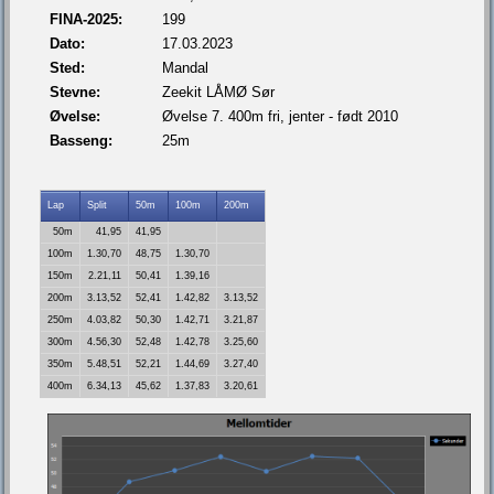
FINA-2025:
199
Dato:
17.03.2023
Sted:
Mandal
Stevne:
Zeekit LÅMØ Sør
Øvelse:
Øvelse 7. 400m fri, jenter - født 2010
Basseng:
25m
Lap
Split
50m
100m
200m
50m
41,95
41,95
100m
1.30,70
48,75
1.30,70
150m
2.21,11
50,41
1.39,16
200m
3.13,52
52,41
1.42,82
3.13,52
250m
4.03,82
50,30
1.42,71
3.21,87
300m
4.56,30
52,48
1.42,78
3.25,60
350m
5.48,51
52,21
1.44,69
3.27,40
400m
6.34,13
45,62
1.37,83
3.20,61