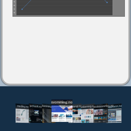
svomming.no
utdanning.svomming.no
skolesvommen.no
tryggivann.no
livetiming.medley.no
svomlangt.no
jechsoft.no
medley.no