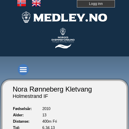
Logg inn
Nora Rønneberg Kletvang
Holmestrand IF
Fødselsår:
2010
Alder:
13
Distanse:
400m Fri
Tid:
6.34,13