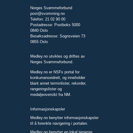
Norges Svømmeforbund
post@svomming.no
Telefon: 21 02 90 00
Postadresse: Postboks 5000
0840 Oslo
Besøksadresse: Sognsveien 73
0855 Oslo
Medley.no utvikles og driftes av
Norges Svømmeforbund.
Medley.no er NSFs portal for
konkurranseidrett, og inneholder
blant annet terminlister, rekorder,
rangeringslister og
medaljeoversikt fra NM.
Informasjonskapsler
Medley.no benytter informasjonskapsler
til å forenkle navigering i portalen.
Medley.no benytter en lokal tjeneste