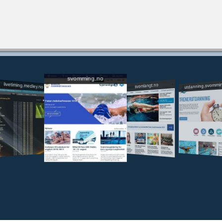
svomming.no
utdanning.svommi
livetiming.medley.no
svomlangt.no