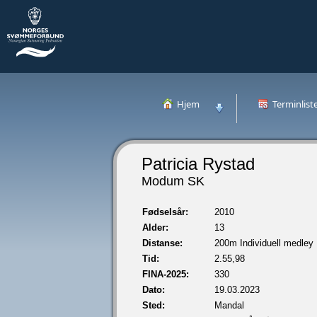
Hjem
Terminlist
Patricia Rystad
Modum SK
Fødselsår:
2010
Alder:
13
Distanse:
200m Individuell medley
Tid:
2.55,98
FINA-2025:
330
Dato:
19.03.2023
Sted:
Mandal