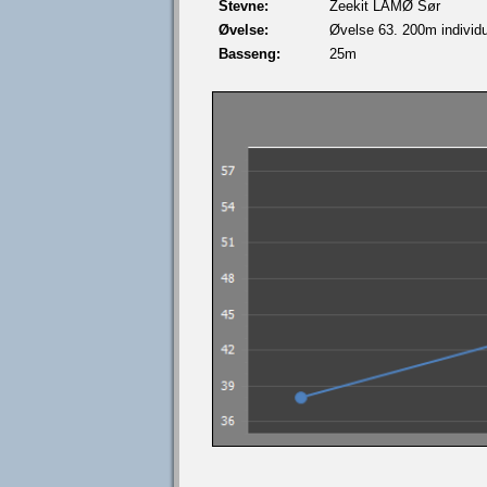
Stevne:
Zeekit LÅMØ Sør
Øvelse:
Øvelse 63. 200m individue
Basseng:
25m