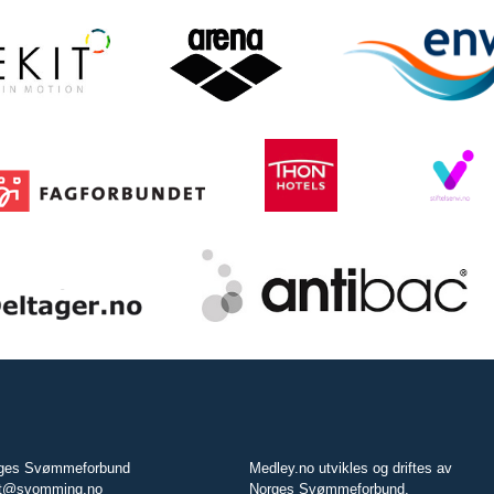
ges Svømmeforbund
Medley.no utvikles og driftes av
t@svomming.no
Norges Svømmeforbund.