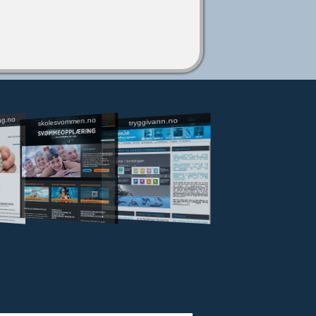
ng.no
skolesvommen.no
tryggivann.no