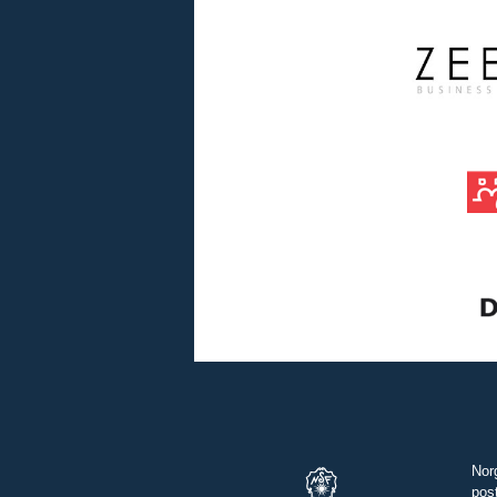
Nor
pos