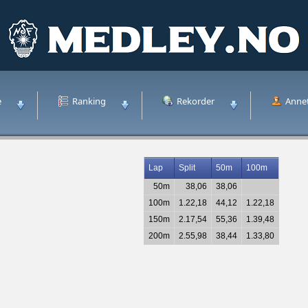
e
Ranking
Rekorder
Anne
Lap
Split
50m
100m
50m
38,06
38,06
100m
1.22,18
44,12
1.22,18
150m
2.17,54
55,36
1.39,48
200m
2.55,98
38,44
1.33,80