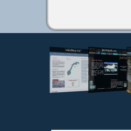
jechsoft.no
medley.no