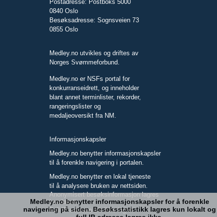
Postadresse: Postboks 5000
0840 Oslo
Besøksadresse: Sognsveien 73
0855 Oslo
Medley.no utvikles og driftes av
Norges Svømmeforbund.
Medley.no er NSFs portal for
konkurranseidrett, og inneholder
blant annet terminlister, rekorder,
rangeringslister og
medaljeoversikt fra NM.
Informasjonskapsler
Medley.no benytter informasjonskapsler
til å forenkle navigering i portalen.
Medley.no benytter en lokal tjeneste
til å analysere bruken av nettsiden.
Anonymisert besøksinformasjon lagres
Medley.no benytter informasjonskapsler for å forenkle
kun lokalt.
navigering på siden. Besøksstatistikk lagres kun lokalt og
Full IP-adresse blir ikke lagret.