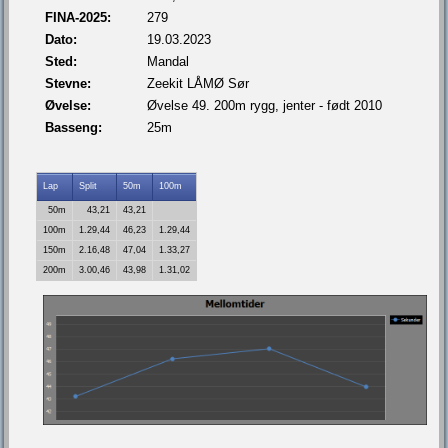
FINA-2025:
279
Dato:
19.03.2023
Sted:
Mandal
Stevne:
Zeekit LÅMØ Sør
Øvelse:
Øvelse 49. 200m rygg, jenter - født 2010
Basseng:
25m
Lap
Split
50m
100m
50m
43,21
43,21
100m
1.29,44
46,23
1.29,44
150m
2.16,48
47,04
1.33,27
200m
3.00,46
43,98
1.31,02