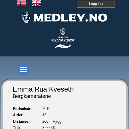
Logg inn
Emma Rua Kveseth
Bergkameratene
Fødselsår:
2010
Alder:
13
Distanse:
200m Rygg
Tid:
3.00,46