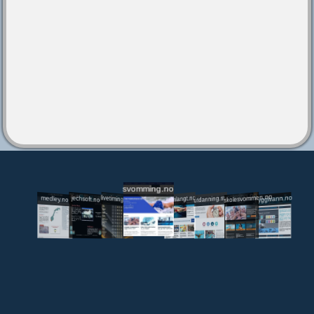
svomming.no
utdanning.svomming.no
skolesvommen.no
tryggivann.no
livetiming.medley.no
svomlangt.no
jechsoft.no
medley.no