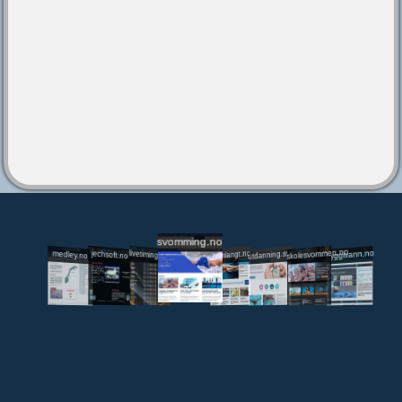
svomming.no
utdanning.svomming.no
skolesvommen.no
tryggivann.no
livetiming.medley.no
svomlangt.no
jechsoft.no
medley.no