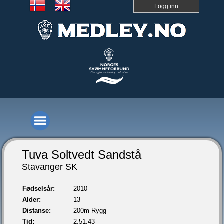
Logg inn
Tuva Soltvedt Sandstå
Stavanger SK
Fødselsår:
2010
Alder:
13
Distanse:
200m Rygg
Tid:
2.51,43