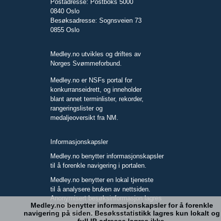
Postadresse: Postboks 5000
0840 Oslo
Besøksadresse: Sognsveien 73
0855 Oslo
Medley.no utvikles og driftes av
Norges Svømmeforbund.
Medley.no er NSFs portal for
konkurranseidrett, og inneholder
blant annet terminlister, rekorder,
rangeringslister og
medaljeoversikt fra NM.
Informasjonskapsler
Medley.no benytter informasjonskapsler
til å forenkle navigering i portalen.
Medley.no benytter en lokal tjeneste
til å analysere bruken av nettsiden.
Anonymisert besøksinformasjon lagres
Medley.no benytter informasjonskapsler for å forenkle
kun lokalt.
navigering på siden. Besøksstatistikk lagres kun lokalt og
Full IP-adresse blir ikke lagret.