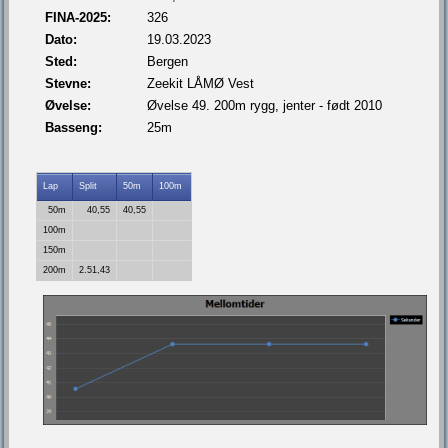
FINA-2025:
326
Dato:
19.03.2023
Sted:
Bergen
Stevne:
Zeekit LÅMØ Vest
Øvelse:
Øvelse 49. 200m rygg, jenter - født 2010
Basseng:
25m
Lap
Split
50m
100m
50m
40,55
40,55
100m
150m
200m
2.51,43