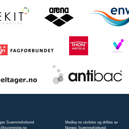
ges Svømmeforbund
Medley.no utvikles og driftes av
t@svomming.no
Norges Svømmeforbund.