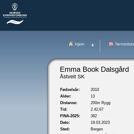
Hjem
Terminlist
Emma Book Dalsgård
Åstveit SK
Fødselsår:
2010
Alder:
13
Distanse:
200m Rygg
Tid:
2.42,67
FINA-2025:
382
Dato:
19.03.2023
Sted:
Bergen