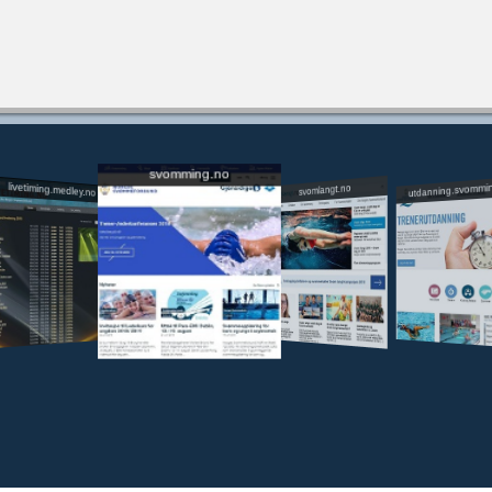
svomming.no
utdanning.svommi
livetiming.medley.no
svomlangt.no