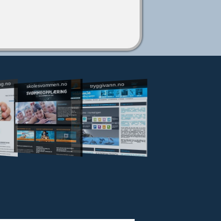
ng.no
skolesvommen.no
tryggivann.no