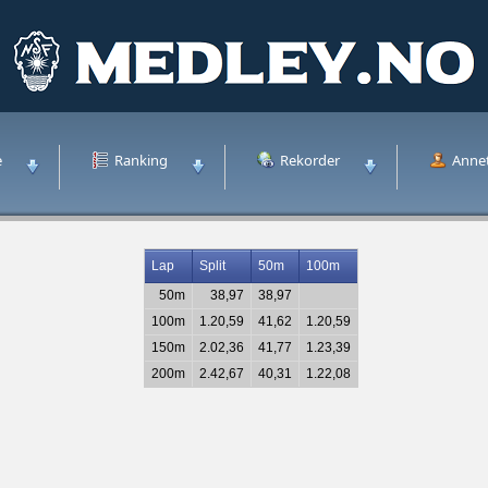
e
Ranking
Rekorder
Anne
Lap
Split
50m
100m
50m
38,97
38,97
100m
1.20,59
41,62
1.20,59
150m
2.02,36
41,77
1.23,39
200m
2.42,67
40,31
1.22,08