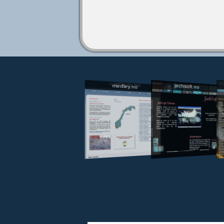
jechsoft.no
medley.no