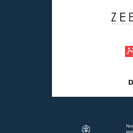
Nor
pos